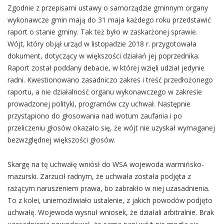
Zgodnie z przepisami ustawy o samorządzie gminnym organy
wykonawcze gmin mają do 31 maja każdego roku przedstawić
raport o stanie gminy. Tak też było w zaskarżonej sprawie.
Wójt, który objął urząd w listopadzie 2018 r. przygotowała
dokument, dotyczący w większości działań jej poprzednika.
Raport został poddany debacie, w której wzięli udział jedynie
radni. Kwestionowano zasadniczo zakres i treść przedłożonego
raportu, a nie działalność organu wykonawczego w zakresie
prowadzonej polityki, programów czy uchwał. Następnie
przystąpiono do głosowania nad wotum zaufania i po
przeliczeniu głosów okazało się, że wójt nie uzyskał wymaganej
bezwzględnej większości głosów.
Skargę na tę uchwałę wniósł do WSA wojewoda warmińsko-
mazurski. Zarzucił radnym, że uchwała została podjęta z
rażącym naruszeniem prawa, bo zabrakło w niej uzasadnienia.
To z kolei, uniemożliwiało ustalenie, z jakich powodów podjęto
uchwałę. Wojewoda wysnuł wniosek, że działali arbitralnie. Brak