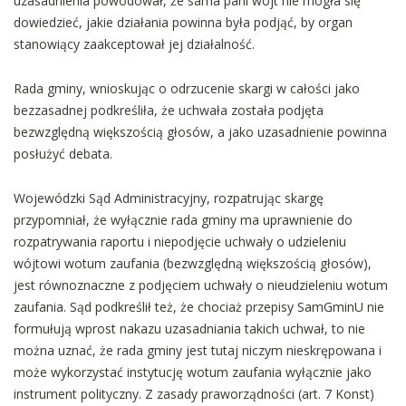
uzasadnienia powodował, że sama pani wójt nie mogła się
dowiedzieć, jakie działania powinna była podjąć, by organ
stanowiący zaakceptował jej działalność.
Rada gminy, wnioskując o odrzucenie skargi w całości jako
bezzasadnej podkreśliła, że uchwała została podjęta
bezwzględną większością głosów, a jako uzasadnienie powinna
posłużyć debata.
Wojewódzki Sąd Administracyjny, rozpatrując skargę
przypomniał, że wyłącznie rada gminy ma uprawnienie do
rozpatrywania raportu i niepodjęcie uchwały o udzieleniu
wójtowi wotum zaufania (bezwzględną większością głosów),
jest równoznaczne z podjęciem uchwały o nieudzieleniu wotum
zaufania. Sąd podkreślił też, że chociaż przepisy SamGminU nie
formułują wprost nakazu uzasadniania takich uchwał, to nie
można uznać, że rada gminy jest tutaj niczym nieskrępowana i
może wykorzystać instytucję wotum zaufania wyłącznie jako
instrument polityczny. Z zasady praworządności (art. 7 Konst)