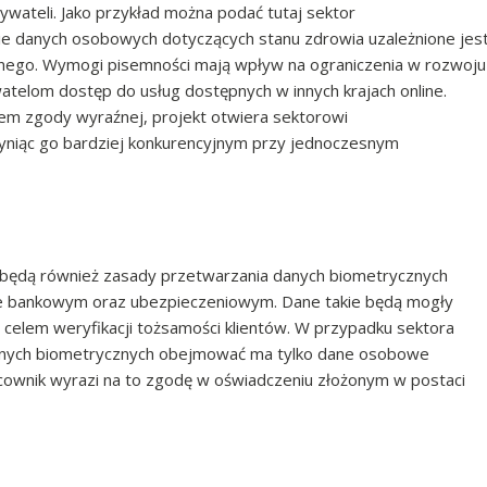
wateli. Jako przykład można podać tutaj sektor
e danych osobowych dotyczących stanu zdrowia uzależnione jes
nego. Wymogi pisemności mają wpływ na ograniczenia w rozwoju
watelom dostęp do usług dostępnych w innych krajach online.
m zgody wyraźnej, projekt otwiera sektorowi
zyniąc go bardziej konkurencyjnym przy jednoczesnym
 będą również zasady przetwarzania danych biometrycznych
rze bankowym oraz ubezpieczeniowym. Dane takie będą mogły
 celem weryfikacji tożsamości klientów. W przypadku sektora
danych biometrycznych obejmować ma tylko dane osobowe
racownik wyrazi na to zgodę w oświadczeniu złożonym w postaci