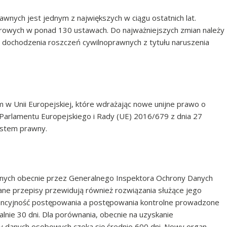
wnych jest jednym z największych w ciągu ostatnich lat.
rowych w ponad 130 ustawach. Do najważniejszych zmian należy
dochodzenia roszczeń cywilnoprawnych z tytułu naruszenia
w Unii Europejskiej, które wdrażając nowe unijne prawo o
Parlamentu Europejskiego i Rady (UE) 2016/679 z dnia 27
ystem prawny.
nych obecnie przez Generalnego Inspektora Ochrony Danych
 przepisy przewidują również rozwiązania służące jego
tancyjność postępowania a postępowania kontrolne prowadzone
ie 30 dni. Dla porównania, obecnie na uzyskanie
 danych osobowych czeka się średnio 600 dni. Nowy organ