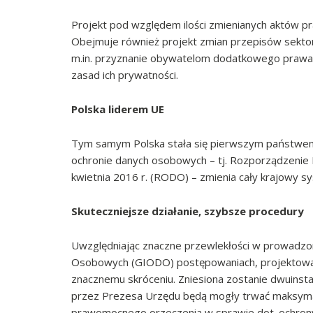
Projekt pod względem ilości zmienianych aktów pra
Obejmuje również projekt zmian przepisów sekto
m.in. przyznanie obywatelom dodatkowego prawa 
zasad ich prywatności.
Polska liderem UE
Tym samym Polska stała się pierwszym państwem 
ochronie danych osobowych – tj. Rozporządzenie 
kwietnia 2016 r. (RODO) – zmienia cały krajowy s
Skuteczniejsze działanie, szybsze procedury
Uwzględniając znaczne przewlekłości w prowadzo
Osobowych (GIODO) postępowaniach, projektowane
znacznemu skróceniu. Zniesiona zostanie dwuins
przez Prezesa Urzędu będą mogły trwać maksymaln
prawomocnego orzeczenia w sprawie dot. ochrony