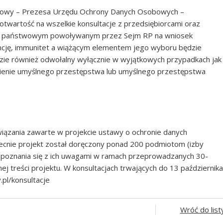
twowy – Prezesa Urzędu Ochrony Danych Osobowych –
twartość na wszelkie konsultacje z przedsiębiorcami oraz
em państwowym powoływanym przez Sejm RP na wniosek
encję, immunitet a wiążącym elementem jego wyboru będzie
zie również odwołalny wyłącznie w wyjątkowych przypadkach jak
enie umyślnego przestępstwa lub umyślnego przestępstwa
wiązania zawarte w projekcie ustawy o ochronie danych
cnie projekt został doręczony ponad 200 podmiotom (izby
poznania się z ich uwagami w ramach przeprowadzanych 30-
ej treści projektu. W konsultacjach trwających do 13 października
.pl/konsultacje
Wróć do list