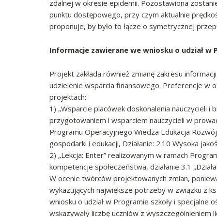
zdalnej w okresie epidemii. Pozostawiona zostani
punktu dostępowego, przy czym aktualnie prędkoś
proponuje, by było to łącze o symetrycznej przep
Informacje zawierane we wniosku o udział w 
Projekt zakłada również zmianę zakresu informacji
udzielenie wsparcia finansowego. Preferencje w 
projektach:
1) „Wsparcie placówek doskonalenia nauczycieli i 
przygotowaniem i wsparciem nauczycieli w prowad
Programu Operacyjnego Wiedza Edukacja Rozwój, Oś
gospodarki i edukacji, Działanie: 2.10 Wysoka jak
2) „Lekcja: Enter” realizowanym w ramach Progra
kompetencje społeczeństwa, działanie 3.1 „Działa
W ocenie twórców projektowanych zmian, ponieważ
wykazujących największe potrzeby w związku z ks
wniosku o udział w Programie szkoły i specjalne 
wskazywały liczbę uczniów z wyszczególnieniem li