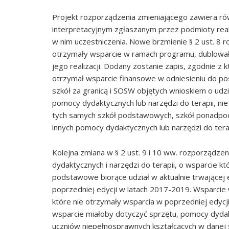
Projekt rozporządzenia zmieniającego zawiera ró
interpretacyjnym zgłaszanym przez podmioty real
w nim uczestniczenia. Nowe brzmienie § 2 ust. 8 
otrzymały wsparcie w ramach programu, dublowały
jego realizacji. Dodany zostanie zapis, zgodnie z
otrzymał wsparcie finansowe w odniesieniu do 
szkół za granicą i SOSW objętych wnioskiem o udz
pomocy dydaktycznych lub narzędzi do terapii, n
tych samych szkół podstawowych, szkół ponadpod
innych pomocy dydaktycznych lub narzędzi do terapi
Kolejna zmiana w § 2 ust. 9 i 10 ww. rozporządz
dydaktycznych i narzędzi do terapii, o wsparcie 
podstawowe biorące udział w aktualnie trwającej 
poprzedniej edycji w latach 2017-2019. Wsparci
które nie otrzymały wsparcia w poprzedniej edycj
wsparcie miałoby dotyczyć sprzętu, pomocy dydak
uczniów niepełnosprawnych kształcących w danej 