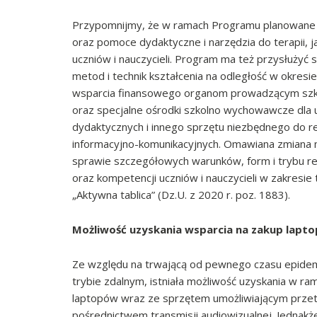
Przypomnijmy, że w ramach Programu planowane j
oraz pomoce dydaktyczne i narzędzia do terapii, 
uczniów i nauczycieli. Program ma też przysłużyć s
metod i technik kształcenia na odległość w okres
wsparcia finansowego organom prowadzącym szk
oraz specjalne ośrodki szkolno wychowawcze dla
dydaktycznych i innego sprzętu niezbędnego do re
informacyjno-komunikacyjnych. Omawiana zmiana m
sprawie szczegółowych warunków, form i trybu rea
oraz kompetencji uczniów i nauczycieli w zakresie
„Aktywna tablica” (Dz.U. z 2020 r. poz. 1883).
Możliwość uzyskania wsparcia na zakup lapto
Ze względu na trwającą od pewnego czasu epidem
trybie zdalnym, istniała możliwość uzyskania w r
laptopów wraz ze sprzętem umożliwiającym przetw
pośrednictwem transmisji audiowizualnej. Jednakż