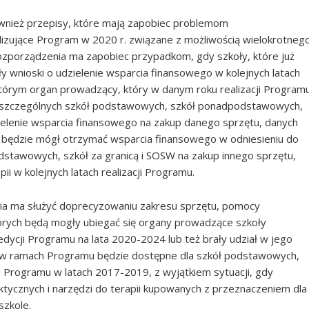
wnież przepisy, które mają zapobiec problemom
izujące Program w 2020 r. związane z możliwością wielokrotneg
rozporządzenia ma zapobiec przypadkom, gdy szkoły, które już
 wnioski o udzielenie wsparcia finansowego w kolejnych latach
 którym organ prowadzący, który w danym roku realizacji Program
poszczególnych szkół podstawowych, szkół ponadpodstawowych,
ielenie wsparcia finansowego na zakup danego sprzętu, danych
ie będzie mógł otrzymać wsparcia finansowego w odniesieniu do
stawowych, szkół za granicą i SOSW na zakup innego sprzętu,
i w kolejnych latach realizacji Programu.
enia ma służyć doprecyzowaniu zakresu sprzętu, pomocy
których będą mogły ubiegać się organy prowadzące szkoły
edycji Programu na lata 2020-2024 lub też brały udział w jego
e w ramach Programu będzie dostępne dla szkół podstawowych,
i Programu w latach 2017-2019, z wyjątkiem sytuacji, gdy
tycznych i narzędzi do terapii kupowanych z przeznaczeniem dla
szkole.