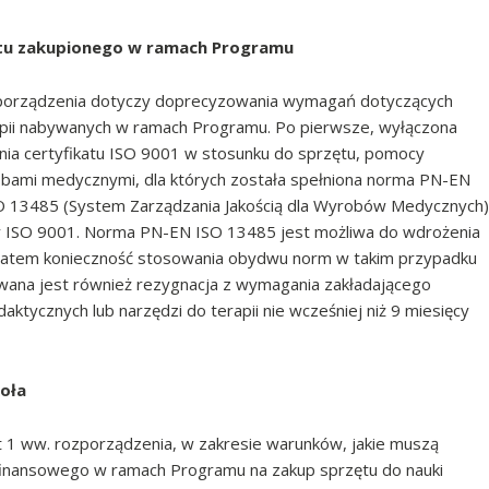
tu zakupionego w ramach Programu
rozporządzenia dotyczy doprecyzowania wymagań dotyczących
apii nabywanych w ramach Programu. Po pierwsze, wyłączona
nia certyfikatu ISO 9001 w stosunku do sprzętu, pomocy
robami medycznymi, dla których została spełniona norma PN-EN
O 13485 (System Zarządzania Jakością dla Wyrobów Medycznych)
 ISO 9001. Norma PN-EN ISO 13485 jest możliwa do wdrożenia
. Zatem konieczność stosowania obydwu norm w takim przypadku
wana jest również rezygnacja z wymagania zakładającego
tycznych lub narzędzi do terapii nie wcześniej niż 9 miesięcy
oła
kt 1 ww. rozporządzenia, w zakresie warunków, jakie muszą
 finansowego w ramach Programu na zakup sprzętu do nauki