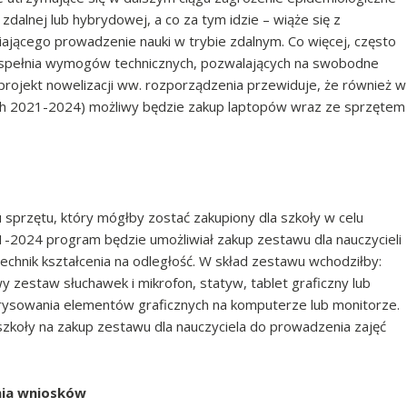
dalnej lub hybrydowej, a co za tym idzie – wiąże się z
jącego prowadzenie nauki w trybie zdalnym. Co więcej, często
 spełnia wymogów technicznych, pozwalających na swobodne
projekt nowelizacji ww. rozporządzenia przewiduje, że również w
atach 2021-2024) możliwy będzie zakup laptopów wraz ze sprzętem
 sprzętu, który mógłby zostać zakupiony dla szkoły w celu
21-2024 program będzie umożliwiał zakup zestawu dla nauczycieli
chnik kształcenia na odległość. W skład zestawu wchodziłby:
zestaw słuchawek i mikrofon, statyw, tablet graficzny lub
o rysowania elementów graficznych na komputerze lub monitorze.
koły na zakup zestawu dla nauczyciela do prowadzenia zajęć
nia wniosków