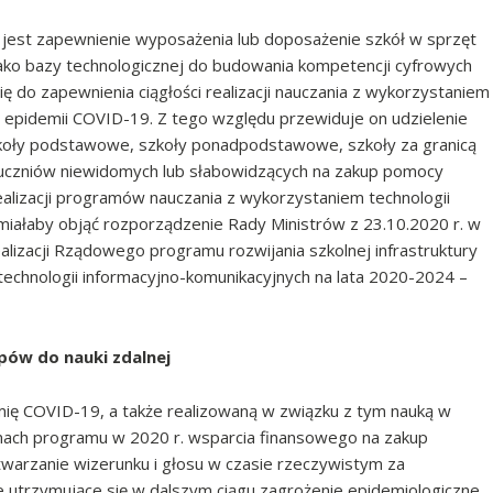
est zapewnienie wyposażenia lub doposażenie szkół w sprzęt
jako bazy technologicznej do budowania kompetencji cyfrowych
ię do zapewnienia ciągłości realizacji nauczania z wykorzystaniem
ie epidemii COVID-19. Z tego względu przewiduje on udzielenie
oły podstawowe, szkoły ponadpodstawowe, szkoły za granicą
 uczniów niewidomych lub słabowidzących na zakup pomocy
alizacji programów nauczania z wykorzystaniem technologii
iałaby objąć rozporządzenie Rady Ministrów z 23.10.2020 r. w
lizacji Rządowego programu rozwijania szkolnej infrastruktury
 technologii informacyjno-komunikacyjnych na lata 2020-2024 –
pów do nauki zdalnej
ię COVID-19, a także realizowaną w związku z tym nauką w
amach programu w 2020 r. wsparcia finansowego na zakup
arzanie wizerunku i głosu w czasie rzeczywistym za
e utrzymujące się w dalszym ciągu zagrożenie epidemiologiczne