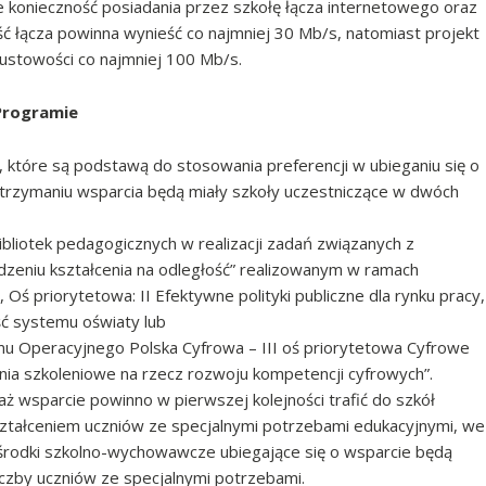
e konieczność posiadania przez szkołę łącza internetowego oraz
ć łącza powinna wynieść co najmniej 30 Mb/s, natomiast projekt
ustowości co najmniej 100 Mb/s.
Programie
, które są podstawą do stosowania preferencji w ubieganiu się o
otrzymaniu wsparcia będą miały szkoły uczestniczące w dwóch
bibliotek pedagogicznych w realizacji zadań związanych z
zeniu kształcenia na odległość” realizowanym w ramach
 priorytetowa: II Efektywne polityki publiczne dla rynku pracy,
ość systemu oświaty lub
mu Operacyjnego Polska Cyfrowa – III oś priorytetowa Cyfrowe
nia szkoleniowe na rzecz rozwoju kompetencji cyfrowych”.
 wsparcie powinno w pierwszej kolejności trafić do szkół
ztałceniem uczniów ze specjalnymi potrzebami edukacyjnymi, we
ośrodki szkolno-wychowawcze ubiegające się o wsparcie będą
czby uczniów ze specjalnymi potrzebami.