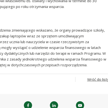
wi właściwemu ds. oświaty i wychowania w terminie do 30
ępującego po roku otrzymania wsparcia.
ądzenia zmieniającego wskazano, że organy prowadzące szkoły,
a zakup laptopów wraz ze sprzętem umożliwiającym
rzez ucznia lub nauczyciela w czasie rzeczywistym za
ą mogły wystąpić o udzielenie wsparcia finansowego w latach
y dydaktycznych lub narzędzi do terapii w ramach Programu. W
nika z zasady jednokrotnego udzielenia wsparcia finansowego w
jętej w dotychczasowych przepisach rozporządzenia.
Wróć do list