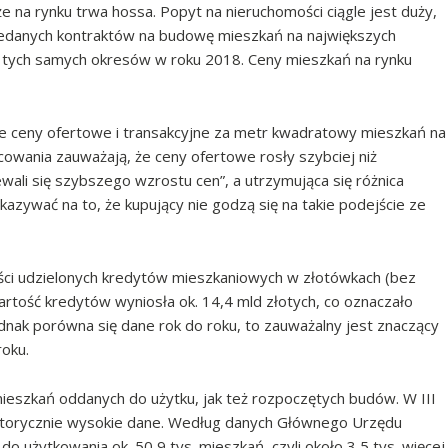
 na rynku trwa hossa. Popyt na nieruchomości ciągle jest duży,
rzedanych kontraktów na budowę mieszkań na największych
o tych samych okresów w roku 2018. Ceny mieszkań na rynku
e ceny ofertowe i transakcyjne za metr kwadratowy mieszkań na
cowania zauważają, że ceny ofertowe rosły szybciej niż
wali się szybszego wzrostu cen”, a utrzymująca się różnica
azywać na to, że kupujący nie godzą się na takie podejście ze
ści udzielonych kredytów mieszkaniowych w złotówkach (bez
rtość kredytów wyniosła ok. 14,4 mld złotych, co oznaczało
ednak porówna się dane rok do roku, to zauważalny jest znaczący
roku.
ieszkań oddanych do użytku, jak też rozpoczętych budów. W III
storycznie wysokie dane. Według danych Głównego Urzędu
o użytkowania ok. 50,9 tys. mieszkań, czyli około 3,5 tys. więcej