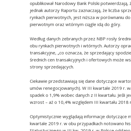
opublikował Narodowy Bank Polski potwierdzają, że
jednak autorzy Raportu zaznaczają, że liczba sp
rynkach pierwotnych, jest niższa w porównaniu d
pierwotnym oraz wtórnym ciągle idą do góry.
Według danych zebranych przez NBP rosły średni
obu rynkach pierwotnych i wtórnych. Autorzy opra
transakcyjne, „co oznacza, że sprzedający spodzie
średnich cen transakcyjnych i ofertowych może wsk
strony sprzedających.
Ciekawie przedstawiają się dane dotyczące warto
umów renegocjowanych). W III kwartale 2019 r. wa
spadek o 1,9% wobec danych z II kwartału. Jeśli j
wzrost – aż o 10,4% względem III kwartału 2018 
Optymistycznie wyglądają informacje dotyczące m
kwartale 2019 r. w obu przypadkach notowano hi
Statystycznego w III kw. 2019 r. w Polsce oddano d