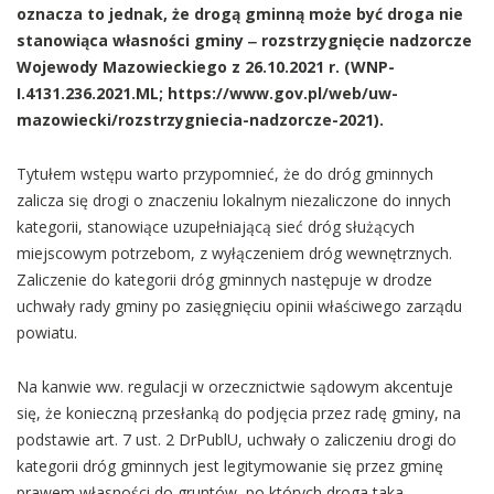
oznacza to jednak, że drogą gminną może być droga nie
stanowiąca własności gminy ‒ rozstrzygnięcie nadzorcze
Wojewody Mazowieckiego z 26.10.2021 r. (WNP-
I.4131.236.2021.ML; https://www.gov.pl/web/uw-
mazowiecki/rozstrzygniecia-nadzorcze-2021).
Tytułem wstępu warto przypomnieć, że do dróg gminnych
zalicza się drogi o znaczeniu lokalnym niezaliczone do innych
kategorii, stanowiące uzupełniającą sieć dróg służących
miejscowym potrzebom, z wyłączeniem dróg wewnętrznych.
Zaliczenie do kategorii dróg gminnych następuje w drodze
uchwały rady gminy po zasięgnięciu opinii właściwego zarządu
powiatu.
Na kanwie ww. regulacji w orzecznictwie sądowym akcentuje
się, że konieczną przesłanką do podjęcia przez radę gminy, na
podstawie art. 7 ust. 2 DrPublU, uchwały o zaliczeniu drogi do
kategorii dróg gminnych jest legitymowanie się przez gminę
prawem własności do gruntów, po których droga taka