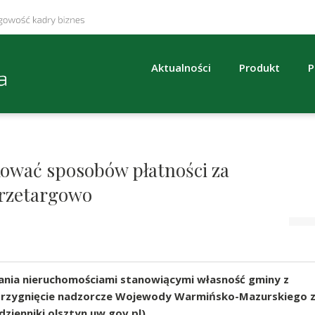
Aktualności
Produkt
P
ować sposobów płatności za
rzetargowo
nia nieruchomościami stanowiącymi własność gminy z
trzygnięcie nadzorcze Wojewody Warmińsko-Mazurskiego 
dzienniki.olsztyn.uw.gov.pl).