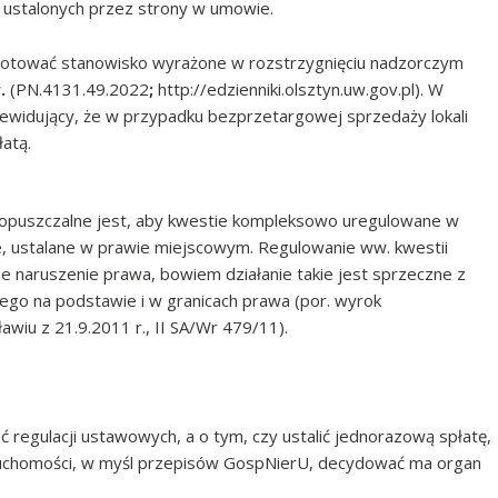
 ustalonych przez strony w umowie.
notować stanowisko wyrażone w rozstrzygnięciu nadzorczym
r.
(PN.4131.49.2022
;
http://edzienniki.olsztyn.uw.gov.pl). W
idujący, że w przypadku bezprzetargowej sprzedaży lokali
łatą.
dopuszczalne jest, aby kwestie kompleksowo uregulowane w
, ustalane w prawie miejscowym. Regulowanie ww. kwestii
tne naruszenie prawa, bowiem działanie takie jest sprzeczne z
go na podstawie i w granicach prawa (por. wyrok
wiu z 21.9.2011 r., II SA/Wr 479/11).
regulacji ustawowych, a o tym, czy ustalić jednorazową spłatę,
eruchomości, w myśl przepisów GospNierU, decydować ma organ