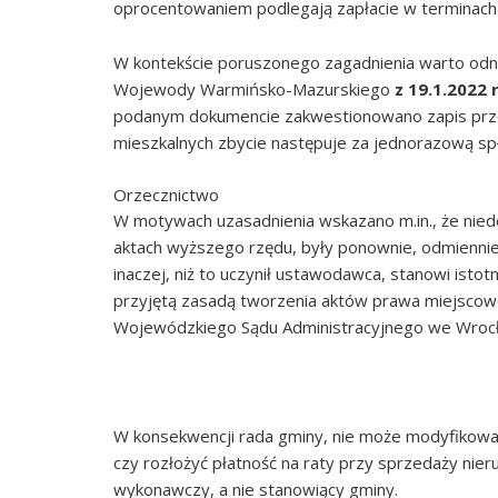
oprocentowaniem podlegają zapłacie w terminach
W kontekście poruszonego zagadnienia warto od
Wojewody Warmińsko-Mazurskiego
z 19.1.2022 
podanym dokumencie zakwestionowano zapis przew
mieszkalnych zbycie następuje za jednorazową sp
Orzecznictwo
W motywach uzasadnienia wskazano m.in., że nie
aktach wyższego rzędu, były ponownie, odmiennie
inaczej, niż to uczynił ustawodawca, stanowi isto
przyjętą zasadą tworzenia aktów prawa miejscowe
Wojewódzkiego Sądu Administracyjnego we Wrocła
W konsekwencji rada gminy, nie może modyfikować 
czy rozłożyć płatność na raty przy sprzedaży ni
wykonawczy, a nie stanowiący gminy.