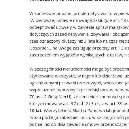
W kontekście podanej problematyki warto w pierw
W pierwszej ustawie na uwagę zasługuje art. 18 ust
podejmować uchwały w zakresie spraw majątkowyc
dotyczących zasad nabywania, zbywania i obciążan
czas oznaczony dłuższy niż 3 lata lub na czas nieo
GospNierU na uwagę zasługują przepisy art. 13 ust. 
zastrzeżeniem wyjątków wynikających z ustaw, n
W szczególności nieruchomości mogą być przedmio
użytkowanie wieczyste, w najem lub dzierżawę, uż
ograniczonymi prawami rzeczowymi, wnoszone jako
wyposażenie tworzonych przedsiębiorstw państwow
70 ust. 2 GospNierU), że cena nieruchomości sp
których mowa w art. 37 ust. 2 i 3 oraz w art. 39 us
10 lat
. Wierzytelność Skarbu Państwa lub jednos
tytułu podlega zabezpieczeniu, w szczególności pr
później niż do dnia zawarcia umowy przenoszącej 