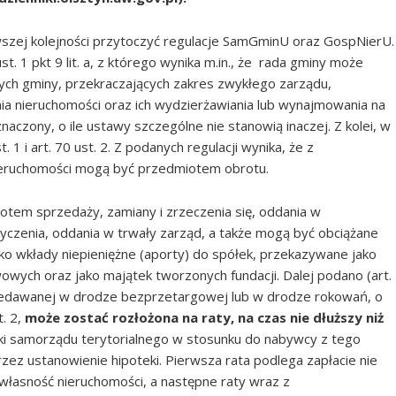
szej kolejności przytoczyć regulacje SamGminU oraz GospNierU.
. 1 pkt 9 lit. a, z którego wynika m.in., że rada gminy może
h gminy, przekraczających zakres zwykłego zarządu,
ia nieruchomości oraz ich wydzierżawiania lub wynajmowania na
znaczony, o ile ustawy szczególne nie stanowią inaczej. Z kolei, w
1 i art. 70 ust. 2. Z podanych regulacji wynika, że z
ieruchomości mogą być przedmiotem obrotu.
tem sprzedaży, zamiany i zrzeczenia się, oddania w
yczenia, oddania w trwały zarząd, a także mogą być obciążane
 wkłady niepieniężne (aporty) do spółek, przekazywane jako
ych oraz jako majątek tworzonych fundacji. Dalej podano (art.
rzedawanej w drodze bezprzetargowej lub w drodze rokowań, o
t. 2,
może zostać rozłożona na raty, na czas nie dłuższy niż
tki samorządu terytorialnego w stosunku do nabywcy z tego
zez ustanowienie hipoteki. Pierwsza rata podlega zapłacie nie
własność nieruchomości, a następne raty wraz z