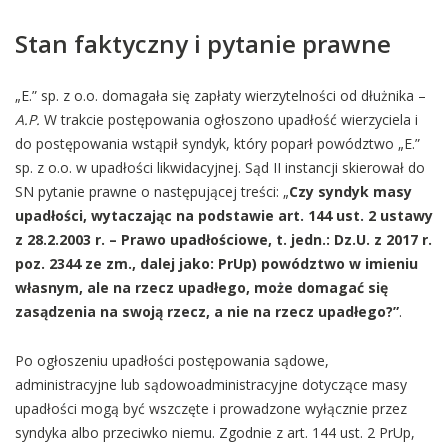
Stan faktyczny i pytanie prawne
„E.” sp. z o.o. domagała się zapłaty wierzytelności od dłużnika –
A.P.
W trakcie postępowania ogłoszono upadłość wierzyciela i
do postępowania wstąpił syndyk, który poparł powództwo „E.”
sp. z o.o. w upadłości likwidacyjnej. Sąd II instancji skierował do
SN pytanie prawne o następującej treści: „
Czy syndyk masy
upadłości, wytaczając na podstawie art. 144 ust. 2 ustawy
z 28.2.2003 r. – Prawo upadłościowe, t. jedn.: Dz.U. z 2017 r.
poz. 2344 ze zm., dalej jako: PrUp) powództwo w imieniu
własnym, ale na rzecz upadłego, może domagać się
zasądzenia na swoją rzecz, a nie na rzecz upadłego?”
.
Po ogłoszeniu upadłości postępowania sądowe,
administracyjne lub sądowoadministracyjne dotyczące masy
upadłości mogą być wszczęte i prowadzone wyłącznie przez
syndyka albo przeciwko niemu. Zgodnie z art. 144 ust. 2 PrUp,