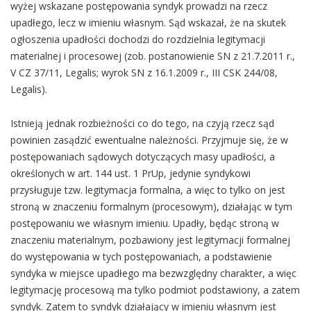
wyżej wskazane postępowania syndyk prowadzi na rzecz
upadłego, lecz w imieniu własnym. Sąd wskazał, że na skutek
ogłoszenia upadłości dochodzi do rozdzielnia legitymacji
materialnej i procesowej (zob. postanowienie SN z 21.7.2011 r.,
V CZ 37/11, Legalis; wyrok SN z 16.1.2009 r., III CSK 244/08,
Legalis).
Istnieją jednak rozbieżności co do tego, na czyją rzecz sąd
powinien zasądzić ewentualne należności. Przyjmuje się, że w
postępowaniach sądowych dotyczących masy upadłości, a
określonych w art. 144 ust. 1 PrUp, jedynie syndykowi
przysługuje tzw. legitymacja formalna, a więc to tylko on jest
stroną w znaczeniu formalnym (procesowym), działając w tym
postępowaniu we własnym imieniu. Upadły, będąc stroną w
znaczeniu materialnym, pozbawiony jest legitymacji formalnej
do występowania w tych postępowaniach, a podstawienie
syndyka w miejsce upadłego ma bezwzględny charakter, a więc
legitymację procesową ma tylko podmiot podstawiony, a zatem
syndyk. Zatem to syndyk działający w imieniu własnym jest