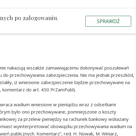
znych po zalogowaniu.
SPRAWDŹ
l nie nakazują wszakże zamawiającemu dokonywać poszukiwań
u do przechowywania zabezpieczenia. Nie ma jednak przeszkód,
taliły, iż wniesione zabezpieczenie będzie przechowywane na
ki, komentarz do art. 450 PrZamPubl).
zwraca wadium wniesione w pieniądzu wraz z odsetkami
tórym było ono przechowywane, pomniejszone o koszty
ankowej za przelew pieniędzy na rachunek bankowy wskazany
tomiast wyinterpretować obowiązku przechowywania wadium na
eń publicznych. Komentarz”, red. H. Nowak, M. Winiarz,