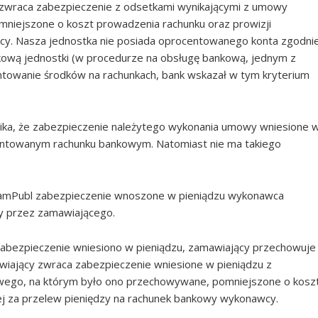
wraca zabezpieczenie z odsetkami wynikającymi z umowy
niejszone o koszt prowadzenia rachunku oraz prowizji
cy. Nasza jednostka nie posiada oprocentowanego konta zgodni
ową jednostki (w procedurze na obsługę bankową, jednym z
ntowanie środków na rachunkach, bank wskazał w tym kryterium
nika, że zabezpieczenie należytego wykonania umowy wniesione 
ntowanym rachunku bankowym. Natomiast nie ma takiego
 PrZamPubl zabezpieczenie wnoszone w pieniądzu wykonawca
y przez zamawiającego.
li zabezpieczenie wniesiono w pieniądzu, zamawiający przechowuje
ający zwraca zabezpieczenie wniesione w pieniądzu z
wego, na którym było ono przechowywane, pomniejszone o kosz
ej za przelew pieniędzy na rachunek bankowy wykonawcy.