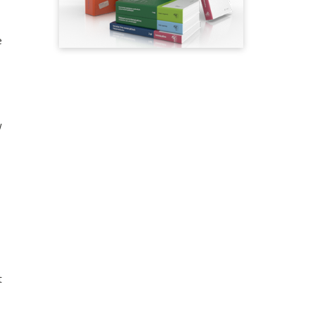
e
w
t