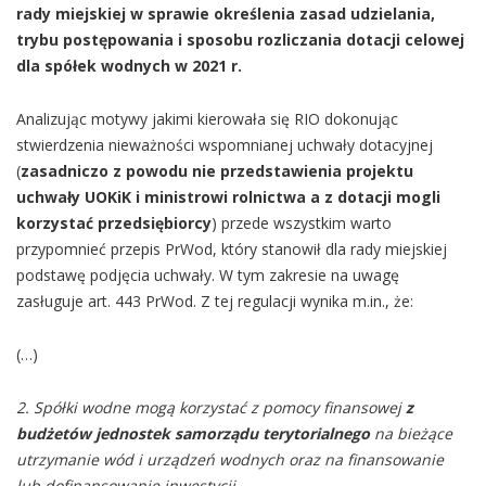
rady miejskiej w sprawie określenia zasad udzielania,
trybu postępowania i sposobu rozliczania dotacji celowej
dla spółek wodnych w 2021 r.
Analizując motywy jakimi kierowała się RIO dokonując
stwierdzenia nieważności wspomnianej uchwały dotacyjnej
(
zasadniczo z powodu nie przedstawienia projektu
uchwały UOKiK i ministrowi rolnictwa a z dotacji mogli
korzystać przedsiębiorcy
) przede wszystkim warto
przypomnieć przepis PrWod, który stanowił dla rady miejskiej
podstawę podjęcia uchwały. W tym zakresie na uwagę
zasługuje art. 443 PrWod. Z tej regulacji wynika m.in., że:
(…)
2. Spółki wodne mogą korzystać z pomocy finansowej
z
budżetów jednostek samorządu terytorialnego
na bieżące
utrzymanie wód i urządzeń wodnych oraz na finansowanie
lub dofinansowanie inwestycji.