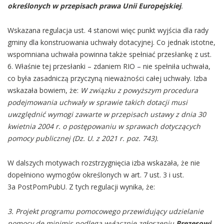
określonych w przepisach prawa Unii Europejskiej
.
Wskazana regulacja ust. 4 stanowi więc punkt wyjścia dla rady
gminy dla konstruowania uchwały dotacyjnej. Co jednak istotne,
wspomniana uchwała powinna także spełniać przesłankę z ust.
6. Właśnie tej przesłanki – zdaniem RIO – nie spełniła uchwała,
co była zasadniczą przyczyną nieważności całej uchwały. Izba
wskazała bowiem, że:
W związku z powyższym procedura
podejmowania uchwały w sprawie takich dotacji musi
uwzględnić wymogi zawarte w przepisach ustawy z dnia 30
kwietnia 2004 r. o postępowaniu w sprawach dotyczących
pomocy publicznej (Dz. U. z 2021 r. poz. 743).
W dalszych motywach rozstrzygnięcia izba wskazała, że nie
dopełniono wymogów określonych w art. 7 ust. 3 i ust.
3a PostPomPubU. Z tych regulacji wynika, że:
3. Projekt programu pomocowego przewidujący udzielanie
pomocy de minimis podlega wyłącznie zgłoszeniu
Prezesowi