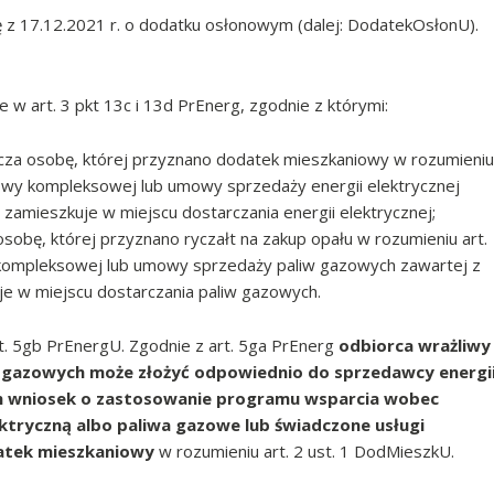
ę z 17.12.2021 r. o dodatku osłonowym (dalej: DodatekOsłonU).
 w art. 3 pkt 13c i 13d PrEnerg, zgodnie z którymi:
za osobę, której przyznano dodatek mieszkaniowy w rozumieniu
mowy kompleksowej lub umowy sprzedaży energii elektrycznej
amieszkuje w miejscu dostarczania energii elektrycznej;
sobę, której przyznano ryczałt na zakup opału w rozumieniu art.
 kompleksowej lub umowy sprzedaży paliw gazowych zawartej z
e w miejscu dostarczania paliw gazowych.
t. 5gb PrEnergU. Zgodnie z art. 5ga PrEnerg
odbiorca wrażliwy
liw gazowych może złożyć odpowiednio do sprzedawcy energi
ch wniosek o zastosowanie programu wsparcia wobec
lektryczną albo paliwa gazowe lub świadczone usługi
datek mieszkaniowy
w rozumieniu art. 2 ust. 1 DodMieszkU.