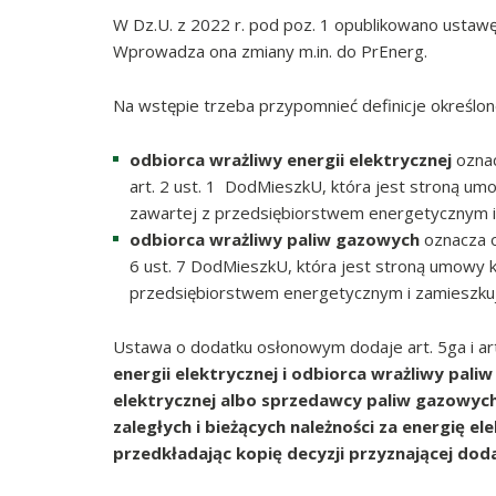
W Dz.U. z 2022 r. pod poz. 1 opublikowano ustaw
Wprowadza ona zmiany m.in. do PrEnerg.
Na wstępie trzeba przypomnieć definicje określone
odbiorca wrażliwy energii elektrycznej
oznac
art. 2 ust. 1 DodMieszkU, która jest stroną u
zawartej z przedsiębiorstwem energetycznym i z
odbiorca wrażliwy paliw gazowych
oznacza o
6 ust. 7 DodMieszkU, która jest stroną umowy
przedsiębiorstwem energetycznym i zamieszkuj
Ustawa o dodatku osłonowym dodaje art. 5ga i ar
energii elektrycznej i odbiorca wrażliwy pa
elektrycznej albo sprzedawcy paliw gazowy
zaległych i bieżących należności za energię e
przedkładając kopię decyzji przyznającej do