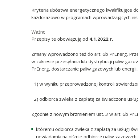
Kryteria ubóstwa energetycznego kwalifikujące d
każdorazowo w programach wprowadzających inst
Ważne
Przepisy te obowiązują od
4.1.2022 r.
Zmiany wprowadzono też do art. 6b PrEnerg. Prz
w zakresie przesyłania lub dystrybucji paliw gazo
PrEnerg, dostarczanie paliw gazowych lub energii, 
1) w wyniku przeprowadzonej kontroli stwierdzono,
2) odbiorca zwleka z zapłatą za świadczone usługi
Zgodnie z nowym brzmieniem ust. 3 w art. 6b PrE
któremu odbiorca zwleka z zapłatą za usługi św
powiadamia na piśmie odbiorcę paliw gazowych,