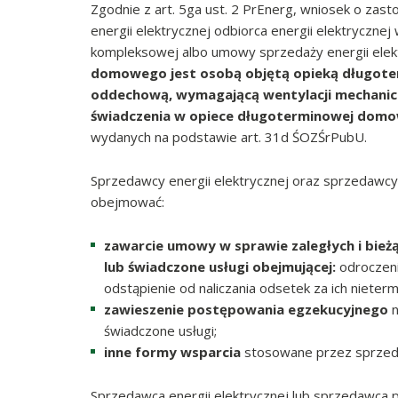
Zgodnie z art. 5ga ust. 2 PrEnerg, wniosek o za
energii elektrycznej odbiorca energii elektrycz
kompleksowej albo umowy sprzedaży energii elek
domowego jest osobą objętą opieką długote
oddechową, wymagającą wentylacji mechanic
świadczenia w opiece długoterminowej domo
wydanych na podstawie art. 31d ŚOZŚrPubU.
Sprzedawcy energii elektrycznej oraz sprzedawc
obejmować:
zawarcie umowy w sprawie zaległych i bieżą
lub świadczone usługi obejmującej:
odroczenie
odstąpienie od naliczania odsetek za ich nieter
zawieszenie postępowania egzekucyjnego
n
świadczone usługi;
inne formy wsparcia
stosowane przez sprzeda
Sprzedawca energii elektrycznej lub sprzedawca