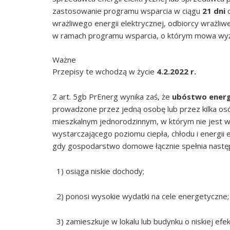
zastosowanie programu wsparcia w ciągu
21 dni
o
wrażliwego energii elektrycznej, odbiorcy wrażl
w ramach programu wsparcia, o którym mowa wyż
Ważne
Przepisy te wchodzą w życie
4.2.2022 r.
Z art. 5gb PrEnerg wynika zaś, że
ubóstwo ener
prowadzone przez jedną osobę lub przez kilka os
mieszkalnym jednorodzinnym, w którym nie jest 
wystarczającego poziomu ciepła, chłodu i energii e
gdy gospodarstwo domowe łącznie spełnia następ
1) osiąga niskie dochody;
2) ponosi wysokie wydatki na cele energetyczne;
3) zamieszkuje w lokalu lub budynku o niskiej efe