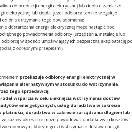
iwa do produkcji energii elektrycznej lub ciepła o zamiarze
 elektrycznej lub ciepła, jeżeli odbiorca ten nie ureguluje
i
od dnia otrzymania tego powiadomienia;
nie dostarczania energii elektrycznej może nastąpić pod
 odrębnego powiadomienia odbiorcy (urządzenia, instalacje lub
 odbiorcę w sposób umożliwiający ich bezpieczną eksploatację p
zgodną z odrębnymi przepisami).
domieniem
przekazuje odbiorcy energii elektrycznej w
wiązaniu alternatywnym w stosunku do wstrzymania
rzez tego sprzedawcę
;
źródeł wsparcia w celu uniknięcia wstrzymania dostaw
 audytów energetycznych, usług doradztwa w zakresie
w płatności, doradztwa w zakresie zarządzania długiem lub
 wskazany okres i nie może powodować dodatkowych kosztów
rstwie domowym, którym grozi wstrzymanie dostaw energii