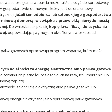
stosowanie programu wsparcia może także złożyć do sprzedawcy
nej w gospodarstwie domowym, który jest stroną umowy
trycznej,
jeżeli ten odbiorca lub członek jego gospodarstwa
rminową domową, w związku z przewlekłą niewydolnością
znej
. Do wniosku załącza się
kopię kwalifikacji do uzyskania
wej,
odpowiadającą wymogom określonym w przepisach
y paliw gazowych opracowują program wsparcia, który może
cych należności za energię elektryczną albo paliwa gazowe
 terminu ich płatności, rozłożenie ich na raty, ich umorzenie lub
minową zapłatę;
ależności za energię elektryczną albo paliwa gazowe lub
wcę energii elektrycznej albo sprzedawcę paliw gazowych.
 paliw gazowych ma obowiązek rozpatrzeć wniosek o