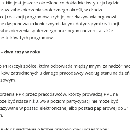
. Nie jest jeszcze określone co dokładnie instytucja będzie
spraw zabezpieczenia społecznego określi, w drodze
cej realizacji programów, tryb jej przekazywania organowi
bę̨ dysponowania koniecznymi danymi dotyczącymi realizacji
abezpieczenia społecznego oraz organ nadzoru, a także
czestników tych programów.
– dwa razy w roku
 PFR (czyli spółce, która odpowiada między innymi za nadzór na
ników zatrudnionych u danego pracodawcy według stanu na dzień́
arzowym.
worzenia PPK przez pracodawców, którzy prowadzą PPE na
że być niższa niż 3,5% a poziom partycypacji nie może być
azywane w postaci elektronicznej albo postaci papierowej do 31
m.
FR oświadczenia o liczbie pracowników i uczestników