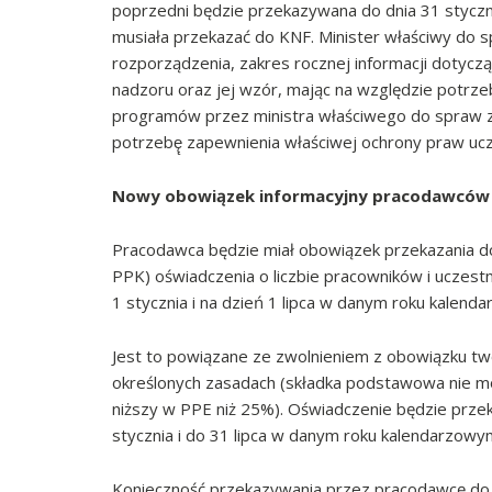
poprzedni będzie przekazywana do dnia 31 stycznia
musiała przekazać do KNF. Minister właściwy do 
rozporządzenia, zakres rocznej informacji dotyczą
nadzoru oraz jej wzór, mając na względzie potrze
programów przez ministra właściwego do spraw z
potrzebę̨ zapewnienia właściwej ochrony praw u
Nowy obowiązek informacyjny pracodawców 
Pracodawca będzie miał obowiązek przekazania do
PPK) oświadczenia o liczbie pracowników i uczest
1 stycznia i na dzień 1 lipca w danym roku kalend
Jest to powiązane ze zwolnieniem z obowiązku t
określonych zasadach (składka podstawowa nie mo
niższy w PPE niż 25%). Oświadczenie będzie przek
stycznia i do 31 lipca w danym roku kalendarzowy
Konieczność przekazywania przez pracodawcę do P