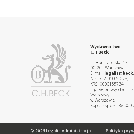
Wydawnictwo
C.H.Beck
ul. Bonifraterska 17
00-203 Warszawa
E-mail:
legalis@beck.
NIP: 522-010-50-28,
KRS: 0000155734
Sąd Rejonowy dla m. st
Warszawy
w Warszawie
Kapitał Spółki: 88 000 z
© 2026 Legalis Administracja
Polityka pry