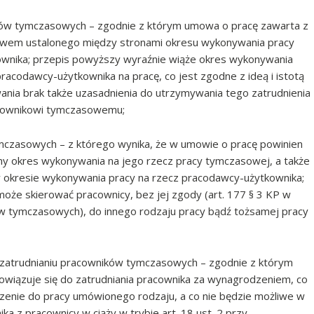
ników tymczasowych – zgodnie z którym umowa o pracę zawarta z
ywem ustalonego między stronami okresu wykonywania pracy
wnika; przepis powyższy wyraźnie wiąże okres wykonywania
codawcy-użytkownika na pracę, co jest zgodne z ideą i istotą
ania brak także uzasadnienia do utrzymywania tego zatrudnienia
acownikowi tymczasowemu;
ymczasowych – z którego wynika, że w umowie o pracę powinien
ny okres wykonywania na jego rzecz pracy tymczasowej, a także
 okresie wykonywania pracy na rzecz pracodawcy-użytkownika;
może skierować pracownicy, bez jej zgody (art. 177 § 3 KP w
ków tymczasowych), do innego rodzaju pracy bądź tożsamej pracy
o zatrudnianiu pracowników tymczasowych – zgodnie z którym
wiązuje się do zatrudniania pracownika za wynagrodzeniem, co
czenie do pracy umówionego rodzaju, a co nie będzie możliwe w
 z pracownicy w ciąży w trybie art. 18 ust. 2 przy