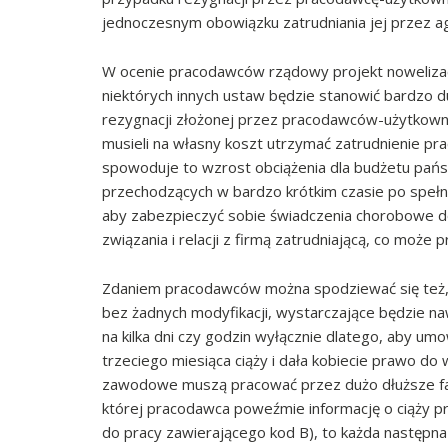
jednoczesnym obowiązku zatrudniania jej przez a
W ocenie pracodawców rządowy projekt nowelizac
niektórych innych ustaw będzie stanowić bardzo 
rezygnacji złożonej przez pracodawców-użytkown
musieli na własny koszt utrzymać zatrudnienie p
spowoduje to wzrost obciążenia dla budżetu pańs
przechodzących w bardzo krótkim czasie po spełni
aby zabezpieczyć sobie świadczenia chorobowe do 
związania i relacji z firmą zatrudniającą, co może 
Zdaniem pracodawców można spodziewać się też, 
bez żadnych modyfikacji, wystarczające będzie n
na kilka dni czy godzin wyłącznie dlatego, aby um
trzeciego miesiąca ciąży i dała kobiecie prawo do
zawodowe muszą pracować przez dużo dłuższe fakty
której pracodawca poweźmie informację o ciąży p
do pracy zawierającego kod B), to każda następna