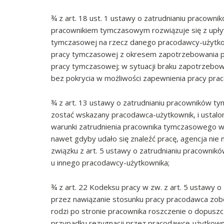
¾ z art. 18 ust. 1 ustawy o zatrudnianiu pracow
pracownikiem tymczasowym rozwiązuje się z upł
tymczasowej na rzecz danego pracodawcy-użytko
pracy tymczasowej z okresem zapotrzebowania pra
pracy tymczasowej; w sytuacji braku zapotrzebow
bez pokrycia w możliwości zapewnienia pracy pr
¾ z art. 13 ustawy o zatrudnianiu pracowników t
zostać wskazany pracodawca-użytkownik, i ustalo
warunki zatrudnienia pracownika tymczasowego w
nawet gdyby udało się znaleźć pracę, agencja nie 
związku z art. 5 ustawy o zatrudnianiu pracowni
u innego pracodawcy-użytkownika;
¾ z art. 22 Kodeksu pracy w zw. z art. 5 ustawy 
przez nawiązanie stosunku pracy pracodawca zobo
rodzi po stronie pracownika roszczenie o dopusz
przypadku rezygnacji przez pracodawcę-użytkownika