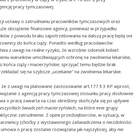
gencję pracy tymczasowej.
ji ustawy o zatrudnianiu pracowników tymczasowych oraz
duże obciążenie finansowe agencji, ponieważ w przypadku
ików z powodu braku zapotrzebowania na dalszą pracę będą oni
racownicy do końca ciąży. Ponadto według pracodawców
twa z uwagi na realne ryzyko, że wzrośnie odsetek kobiet
eniu warunków umożliwiających ochronę na zwolnienia lekarskie,
końca ciąży i macierzyńskie; sprzyjać temu będzie brak
przekładać się na szybsze „uciekanie” na zwolnienia lekarskie.
że z uwagi na planowane zastosowanie art.177 § 3 KP wprost,
awiązanie z agencją pracy tymczasowej stosunku pracy dosłownie
owa o pracę zawarta na czas określony skończyła się po upływie
 wszystkich świadczeń macierzyńskich, na które inne grupy
czne zatrudnienie. Z opinii przedsiębiorców, w sytuacji, w
racownicy (choćby z wystawionego zaświadczenia o niezdolności
 umowa o pracę zostanie rozwiązana jak najszybciej, aby nie