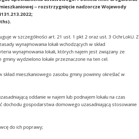
 mieszkaniowej ‒ rozstrzygnięcie nadzorcze Wojewody
4131.213.2022;
ths).
uje w szczególności art. 21 ust. 1 pkt 2 oraz ust. 3 OchrLokU. Z
a zasady wynajmowania lokali wchodzących w skład
eria wynajmowania lokali, których najem jest związany ze
 gminy wydzielono lokale przeznaczone na ten cel.
w skład mieszkaniowego zasobu gminy powinny określać w
sadniającą oddanie w najem lub podnajem lokalu na czas
kość dochodu gospodarstwa domowego uzasadniającą stosowanie
awcę do ich poprawy;