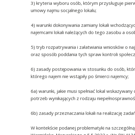
3) kryteria wyboru osób, którym przysługuje pie
umowy najmu socjalnego lokalu;
4) warunki dokonywania zamiany lokali wchodząc
najemcami lokali należących do tego zasobu a oso
5) tryb rozpatrywania i załatwiania wniosków o naj
oraz sposób poddania tych spraw kontroli społecz
6) zasady postępowania w stosunku do osób, któr
którego najem nie wstąpiły po śmierci najemcy;
6a) warunki, jakie musi spełniać lokal wskazywan
potrzeb wynikających z rodzaju niepełnosprawnośc
6b) zasady przeznaczania lokali na realizację zada
W kontekście podanej problematyki na szczególn