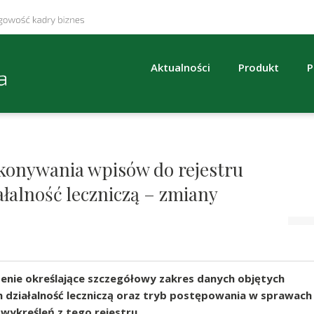
Aktualności
Produkt
P
konywania wpisów do rejestru
łalność leczniczą – zmiany
zenie określające szczegółowy zakres danych objętych
działalność leczniczą oraz tryb postępowania w sprawach
wykreśleń z tego rejestru.