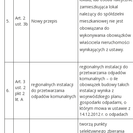
zamieszkująca lokal
należący do spółdzielni
Art. 2
5.
Nowy przepis
mieszkaniowej nie jest
ust. 3b
obowiązana do
wykonywania obowiązków
właściciela nieruchomości
wynikających z ustawy.
regionalnych instalacji do
przetwarzania odpadów
komunalnych – o ile
Art. 3
regionalnych instalacji
obowiązek budowy takich
ust. 2
6.
do przetwarzania
instalacji wynika z
pkt 2
odpadów komunalnych
wojewódzkiego planu
lit. A
gospodarki odpadami, o
którym mowa w ustawie z
14.12.2012 r. o odpadach
tworzą punkty
selektywnego zbierania