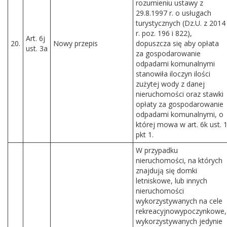
rozumieniu ustawy z
29.8.1997 r. o usługach
turystycznych (Dz.U. z 2014
r. poz. 196 i 822),
Art. 6j
20.
Nowy przepis
dopuszcza się aby opłata
ust. 3a
za gospodarowanie
odpadami komunalnymi
stanowiła iloczyn ilości
zużytej wody z danej
nieruchomości oraz stawki
opłaty za gospodarowanie
odpadami komunalnymi, o
której mowa w art. 6k ust. 
pkt 1.
W przypadku
nieruchomości, na których
znajdują się domki
letniskowe, lub innych
nieruchomości
wykorzystywanych na cele
rekreacyjnowypoczynkowe,
wykorzystywanych jedynie