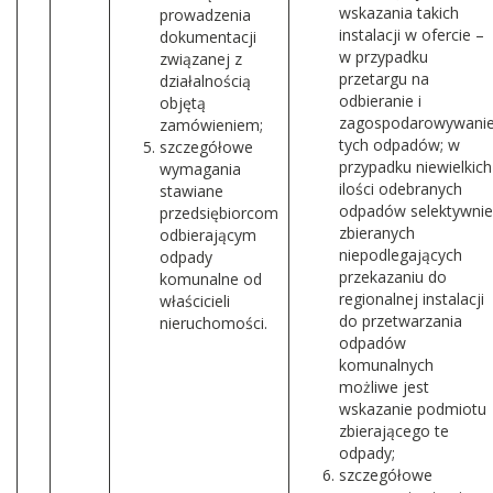
wskazania takich
prowadzenia
instalacji w ofercie –
dokumentacji
w przypadku
związanej z
przetargu na
działalnością
odbieranie i
objętą
zagospodarowywani
zamówieniem;
tych odpadów; w
szczegółowe
przypadku niewielkich
wymagania
ilości odebranych
stawiane
odpadów selektywnie
przedsiębiorcom
zbieranych
odbierającym
niepodlegających
odpady
przekazaniu do
komunalne od
regionalnej instalacji
właścicieli
do przetwarzania
nieruchomości.
odpadów
komunalnych
możliwe jest
wskazanie podmiotu
zbierającego te
odpady;
szczegółowe