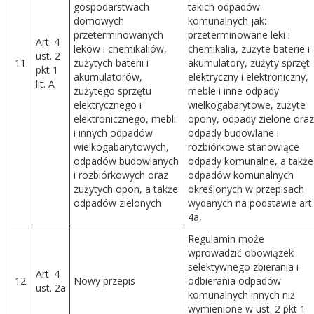
gospodarstwach
takich odpadów
domowych
komunalnych jak:
przeterminowanych
przeterminowane leki i
Art. 4
leków i chemikaliów,
chemikalia, zużyte baterie i
ust. 2
11.
zużytych baterii i
akumulatory, zużyty sprzęt
pkt 1
akumulatorów,
elektryczny i elektroniczny,
lit. A
zużytego sprzętu
meble i inne odpady
elektrycznego i
wielkogabarytowe, zużyte
elektronicznego, mebli
opony, odpady zielone oraz
i innych odpadów
odpady budowlane i
wielkogabarytowych,
rozbiórkowe stanowiące
odpadów budowlanych
odpady komunalne, a także
i rozbiórkowych oraz
odpadów komunalnych
zużytych opon, a także
określonych w przepisach
odpadów zielonych
wydanych na podstawie art.
4a,
Regulamin może
wprowadzić obowiązek
selektywnego zbierania i
Art. 4
12.
Nowy przepis
odbierania odpadów
ust. 2a
komunalnych innych niż
wymienione w ust. 2 pkt 1