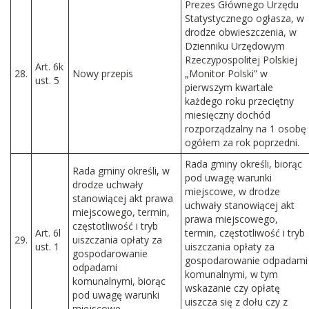
Prezes Głównego Urzędu
Statystycznego ogłasza, w
drodze obwieszczenia, w
Dzienniku Urzędowym
Rzeczypospolitej Polskiej
Art. 6k
28.
Nowy przepis
„Monitor Polski” w
ust. 5
pierwszym kwartale
każdego roku przeciętny
miesięczny dochód
rozporządzalny na 1 osobę
ogółem za rok poprzedni.
Rada gminy określi, biorąc
Rada gminy określi, w
pod uwagę warunki
drodze uchwały
miejscowe, w drodze
stanowiącej akt prawa
uchwały stanowiącej akt
miejscowego, termin,
prawa miejscowego,
częstotliwość i tryb
Art. 6l
termin, częstotliwość i tryb
29.
uiszczania opłaty za
ust. 1
uiszczania opłaty za
gospodarowanie
gospodarowanie odpadami
odpadami
komunalnymi, w tym
komunalnymi, biorąc
wskazanie czy opłatę
pod uwagę warunki
uiszcza się z dołu czy z
miejscowe.