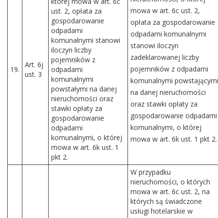
której mowa w art. 6c
mowa w art. 6c ust. 2,
ust. 2, opłata za
gospodarowanie
opłata za gospodarowanie
odpadami
odpadami komunalnymi
komunalnymi stanowi
stanowi iloczyn
iloczyn liczby
zadeklarowanej liczby
pojemników z
Art. 6j
pojemników z odpadami
19.
odpadami
ust. 3
komunalnymi
komunalnymi powstającym
powstałymi na danej
na danej nieruchomości
nieruchomości oraz
oraz stawki opłaty za
stawki opłaty za
gospodarowanie odpadami
gospodarowanie
komunalnymi, o której
odpadami
komunalnymi, o której
mowa w art. 6k ust. 1 pkt 2.
mowa w art. 6k ust. 1
pkt 2.
W przypadku
nieruchomości, o których
mowa w art. 6c ust. 2, na
których są świadczone
usługi hotelarskie w