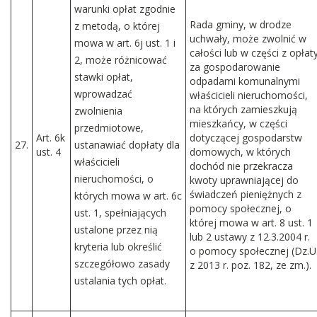
warunki opłat zgodnie
Rada gminy, w drodze
z metodą, o której
uchwały, może zwolnić w
mowa w art. 6j ust. 1 i
całości lub w części z opłat
2, może różnicować
za gospodarowanie
stawki opłat,
odpadami komunalnymi
wprowadzać
właścicieli nieruchomości,
na których zamieszkują
zwolnienia
mieszkańcy, w części
przedmiotowe,
A
rt. 6k
dotyczącej gospodarstw
27.
ustanawiać dopłaty dla
ust. 4
domowych, w których
właścicieli
dochód nie przekracza
nieruchomości, o
kwoty uprawniającej do
świadczeń pieniężnych z
których mowa w art. 6c
pomocy społecznej, o
ust. 1, spełniających
której mowa w art. 8 ust. 1
ustalone przez nią
lub 2 ustawy z 12.3.2004 r.
kryteria lub określić
o pomocy społecznej (Dz.U
szczegółowo zasady
z 2013 r. poz. 182, ze zm.).
ustalania tych opłat.