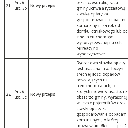
Art. 6j
przez część roku, rada
21.
N
owy przepis
ust. 3b
gminy uchwala ryczałtową
stawkę opłaty za
gospodarowanie odpadami
komunalnymi za rok od
domku letniskowego lub od
innej nieruchomości
wykorzystywanej na cele
rekreacyjno-
wypoczynkowe.
Ryczałtowa stawka opłaty
jest ustalana jako iloczyn
średniej ilości odpadów
powstających na
nieruchomościach, o
Art. 6j
których mowa w ust. 3b, na
22.
N
owy przepis
ust. 3c
obszarze gminy, wyrażonej
w liczbie pojemników oraz
stawki opłaty za
gospodarowanie odpadami
komunalnymi, o której
mowa w art. 6k ust. 1 pkt 2.