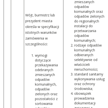
zmieszanych
odpadów
komunalnych oraz
Wójt, burmistrz lub
odpadów zielonych
prezydent miasta
do regionalnych
instalacji do
określa w specyfikacji
przetwarzania
istotnych warunków
odpadów
zamówienia w
komunalnych;
szczególności:
rodzaje odpadów
komunalnych
odbieranych
wymogi
selektywnie od
dotyczące
właścicieli
przekazywania
nieruchomości;
odebranych
standard sanitarny
zmieszanych
wykonywania usług
odpadów
oraz ochrony
komunalnych,
środowiska;
odpadów
obowiązek
zielonych oraz
prowadzenia
pozostałości z
dokumentacji
sortowania
związanej z