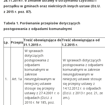
28.11.2014 r. o zmianie ustawy o utrzymaniu czystości i
porządku w gminach oraz niektórych innych ustaw (Dz.U.
z 2015 r. poz. 87).
Tabela 1. Porównanie przepisów dotyczących
postępowania z odpadami komunalnymi
Treść obowiązująca do
Treść obowiązująca od
Lp.
Przepis
31.1.2015 r.
1.2.2015 r
.
W sprawach
dotyczących
postępowania z
W spr
awach dotyczących
odpadami
postępowania z odpadami
komunalnymi w
komunalnymi w zakresie
zakresie
nieuregulowanym w
1.
Art. 1a
nieuregulowanym w
niniejszej ustawie stosuje
niniejszej ustawie
się przepisy ustawy z
stosuje się przepisy
14.12.2012 r. o odpadach
ustawy z 27.4.2001 r. o
(Dz.U. z 2013 r. poz. 21, ze
odpadach (Dz.U. z
zm.).
2010 r. Nr 185, poz.