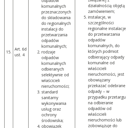
odpadów
działalnością objętą
komunalnych
zamówieniem;
przeznaczonych
instalacje, w
do składowania
szczególności
do regionalnych
regionalne instalacje
instalacji do
do przetwarzania
przetwarzania
odpadów
odpadów
komunalnych, do
komunalnych;
Art. 6d
których podmiot
15.
rodzaje
ust. 4
odbierający odpady
odpadów
komunalne od
komunalnych
właścicieli
odbieranych
nieruchomości, jest
selektywnie od
obowiązany
właścicieli
przekazać odebrane
nieruchomości;
odpady – w
standard
przypadku przetargu
sanitarny
na odbieranie
wykonywania
odpadów od
usług oraz
właścicieli
ochrony
nieruchomości lub
środowiska;
zobowiązuje do
obowiązek