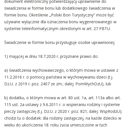
dokument elektroniczny potwierdzający uprawnienie do
świadczenia w formie bonu lub dodatkowego świadczenia w
formie bonu. Określenie „Polski Bon Turystyczny” może być
używane wyłącznie dla oznaczenia bonu wygenerowanego w
systemie teleinformatycznym określonym w art. 27 PBTU.
Świadczenie w formie bonu przysługuje osobie uprawnionej:
1) mającej w dniu 18.7.2020 r. przyznane prawo do:
a) świadczenia wychowawczego, o którym mowa w ustawie z
11.2.2016 r. o pomocy państwa w wychowywaniu dzieci (t.j.
Dz.U. z 2019 r. poz. 2407 ze zm.; dalej: PomWychDzU), lub
b) dodatku, o którym mowa w art. 80 ust. 1a, art. 113a albo art.
115 ust. 2a ustawy z 9.6.2011 r. o wspieraniu rodziny i systemie
pieczy zastępczej (t.j. Dz.U. z 2020 r. poz. 821; dalej: WspRodzU);
chodzi tu o dodatek: dla rodziny zastępczej, na każde dziecko w
wieku do ukończenia 18. roku życia umieszczone w tych