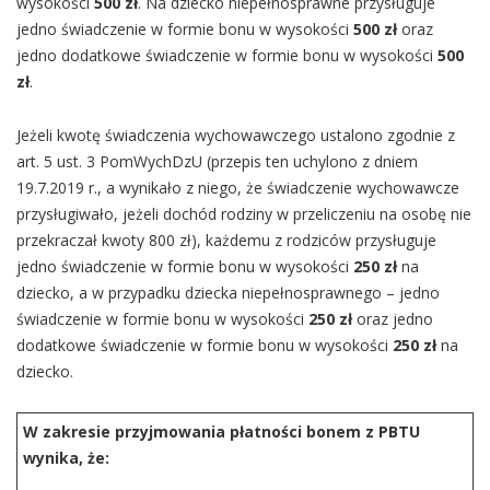
wysokości
500 zł
. Na dziecko niepełnosprawne przysługuje
jedno świadczenie w formie bonu w wysokości
500 zł
oraz
jedno dodatkowe świadczenie w formie bonu w wysokości
500
zł
.
Jeżeli kwotę świadczenia wychowawczego ustalono zgodnie z
art. 5 ust. 3 PomWychDzU (przepis ten uchylono z dniem
19.7.2019 r., a wynikało z niego, że świadczenie wychowawcze
przysługiwało, jeżeli dochód rodziny w przeliczeniu na osobę nie
przekraczał kwoty 800 zł), każdemu z rodziców przysługuje
jedno świadczenie w formie bonu w wysokości
250 zł
na
dziecko, a w przypadku dziecka niepełnosprawnego – jedno
świadczenie w formie bonu w wysokości
250 zł
oraz jedno
dodatkowe świadczenie w formie bonu w wysokości
250 zł
na
dziecko.
W zakresie przyjmowania płatności bonem z PBTU
wynika, że: