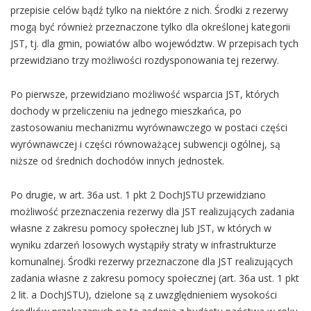
przepisie celów bądź tylko na niektóre z nich. Środki z rezerwy
mogą być również przeznaczone tylko dla określonej kategorii
JST, tj. dla gmin, powiatów albo województw. W przepisach tych
przewidziano trzy możliwości rozdysponowania tej rezerwy.
Po pierwsze, przewidziano możliwość wsparcia JST, których
dochody w przeliczeniu na jednego mieszkańca, po
zastosowaniu mechanizmu wyrównawczego w postaci części
wyrównawczej i części równoważącej subwencji ogólnej, są
niższe od średnich dochodów innych jednostek.
Po drugie, w art. 36a ust. 1 pkt 2 DochJSTU przewidziano
możliwość przeznaczenia rezerwy dla JST realizujących zadania
własne z zakresu pomocy społecznej lub JST, w których w
wyniku zdarzeń losowych wystąpiły straty w infrastrukturze
komunalnej. Środki rezerwy przeznaczone dla JST realizujących
zadania własne z zakresu pomocy społecznej (art. 36a ust. 1 pkt
2 lit. a DochJSTU), dzielone są z uwzględnieniem wysokości