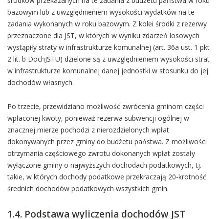
środków przekazanych na te zadania z budżetu państwa w roku
bazowym lub z uwzględnieniem wysokości wydatków na te
zadania wykonanych w roku bazowym. Z kolei środki z rezerwy
przeznaczone dla JST, w których w wyniku zdarzeń losowych
wystąpiły straty w infrastrukturze komunalnej (art. 36a ust. 1 pkt
2 lit. b DochJSTU) dzielone są z uwzględnieniem wysokości strat
w infrastrukturze komunalnej danej jednostki w stosunku do jej
dochodów własnych.
Po trzecie, przewidziano możliwość zwrócenia gminom części
wpłaconej kwoty, ponieważ rezerwa subwencji ogólnej w
znacznej mierze pochodzi z nierozdzielonych wpłat
dokonywanych przez gminy do budżetu państwa. Z możliwości
otrzymania częściowego zwrotu dokonanych wpłat zostały
wyłączone gminy o najwyższych dochodach podatkowych, tj.
takie, w których dochody podatkowe przekraczają 20-krotność
średnich dochodów podatkowych wszystkich gmin.
1.4. Podstawa wyliczenia dochodów JST