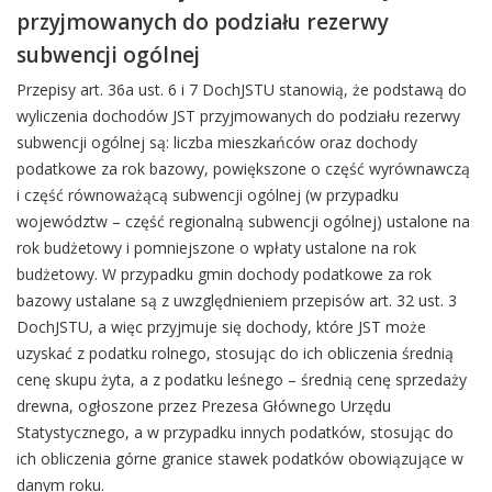
przyjmowanych do podziału rezerwy
subwencji ogólnej
Przepisy art. 36a ust. 6 i 7 DochJSTU stanowią, że podstawą do
wyliczenia dochodów JST przyjmowanych do podziału rezerwy
subwencji ogólnej są: liczba mieszkańców oraz dochody
podatkowe za rok bazowy, powiększone o część wyrównawczą
i część równoważącą subwencji ogólnej (w przypadku
województw – część regionalną subwencji ogólnej) ustalone na
rok budżetowy i pomniejszone o wpłaty ustalone na rok
budżetowy. W przypadku gmin dochody podatkowe za rok
bazowy ustalane są z uwzględnieniem przepisów art. 32 ust. 3
DochJSTU, a więc przyjmuje się dochody, które JST może
uzyskać z podatku rolnego, stosując do ich obliczenia średnią
cenę skupu żyta, a z podatku leśnego – średnią cenę sprzedaży
drewna, ogłoszone przez Prezesa Głównego Urzędu
Statystycznego, a w przypadku innych podatków, stosując do
ich obliczenia górne granice stawek podatków obowiązujące w
danym roku.