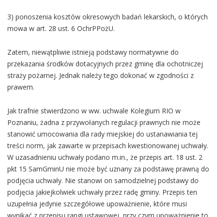
3) ponoszenia kosztów okresowych badań lekarskich, o których
mowa w art. 28 ust. 6 OchrPPożU.
Zatem, niewątpliwie istnieją podstawy normatywne do
przekazania środków dotacyjnych przez gminę dla ochotniczej
straży pożarnej. Jednak należy tego dokonać w zgodności z
prawem.
Jak trafnie stwierdzono w ww. uchwale Kolegium RIO w
Poznaniu, żadna z przywołanych regulacji prawnych nie może
stanowić umocowania dla rady miejskiej do ustanawiania tej
treści norm, jak zawarte w przepisach kwestionowanej uchwały.
W uzasadnieniu uchwały podano m.in., że przepis art. 18 ust. 2
pkt 15 SamGminU nie może być uznany za podstawę prawną do
podjęcia uchwały. Nie stanowi on samodzielnej podstawy do
podjęcia jakiejkolwiek uchwały przez radę gminy. Przepis ten
uzupełnia jedynie szczegółowe upoważnienie, które musi
wynikać z przepisu rangi ustawowej, przy czym upoważnienie to