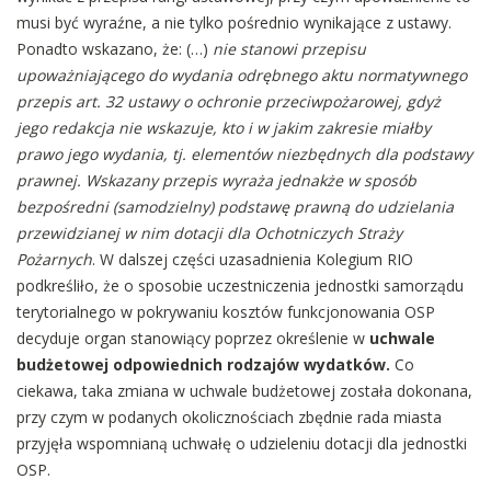
musi być wyraźne, a nie tylko pośrednio wynikające z ustawy.
Ponadto wskazano, że: (…)
nie stanowi przepisu
upoważniającego do wydania odrębnego aktu normatywnego
przepis art. 32 ustawy o ochronie przeciwpożarowej, gdyż
jego redakcja nie wskazuje, kto i w jakim zakresie miałby
prawo jego wydania, tj. elementów niezbędnych dla podstawy
prawnej. Wskazany przepis wyraża jednakże w sposób
bezpośredni (samodzielny) podstawę prawną do udzielania
przewidzianej w nim dotacji dla Ochotniczych Straży
Pożarnych
. W dalszej części uzasadnienia Kolegium RIO
podkreśliło, że o sposobie uczestniczenia jednostki samorządu
terytorialnego w pokrywaniu kosztów funkcjonowania OSP
decyduje organ stanowiący poprzez określenie w
uchwale
budżetowej odpowiednich rodzajów wydatków.
Co
ciekawa, taka zmiana w uchwale budżetowej została dokonana,
przy czym w podanych okolicznościach zbędnie rada miasta
przyjęła wspomnianą uchwałę o udzieleniu dotacji dla jednostki
OSP.