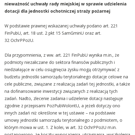
nieważność uchwały rady miejskiej w sprawie udzielenia
dotacji dla jednostki ochotniczej straży pożarnej
W podstawie prawnej wskazanej uchwały podano art. 221
FinPubU, art. 18 ust. 2 pkt 15 SamGminU oraz art.
32 OchrPPożU.
Dla przypomnienia, z ww. art. 221 FinPubU wynika m.in., że
podmioty niezaliczane do sektora finansów publicznych i
niedziałające w celu osiągnięcia zysku mogą otrzymywać z
budżetu jednostki samorządu terytorialnego dotacje celowe na
cele publiczne, związane z realizacją zadań tej jednostki, a także
na dofinansowanie inwestycji związanych z realizacją tych
zadań. Nadto, zlecenie zadania i udzielenie dotacji następuje
zgodnie z przepisami PożPubWolontU, a jeżeli dotyczy ono
innych zadań niż określone w tej ustawie – na podstawie
umowy jednostki samorządu terytorialnego z podmiotem, o
którym mowa w ust. 1. Z kolei, w art. 32 OchrPPożU m.in.
postanowiono, że koszty wyposażenia, utrzymania, wyszkolenia