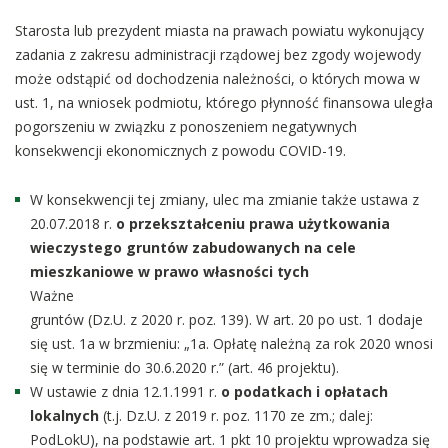
Starosta lub prezydent miasta na prawach powiatu wykonujący
zadania z zakresu administracji rządowej bez zgody wojewody
może odstąpić od dochodzenia należności, o których mowa w
ust. 1, na wniosek podmiotu, którego płynność finansowa uległa
pogorszeniu w związku z ponoszeniem negatywnych
konsekwencji ekonomicznych z powodu COVID-19.
W konsekwencji tej zmiany, ulec ma zmianie także ustawa z
20.07.2018 r.
o przekształceniu prawa użytkowania
wieczystego gruntów zabudowanych na cele
mieszkaniowe w prawo własności tych
Ważne
gruntów (Dz.U. z 2020 r. poz. 139). W art. 20 po ust. 1 dodaje
się ust. 1a w brzmieniu: „1a. Opłatę należną za rok 2020 wnosi
się w terminie do 30.6.2020 r.” (art. 46 projektu).
W ustawie z dnia 12.1.1991 r.
o podatkach i opłatach
lokalnych
(t.j. Dz.U. z 2019 r. poz. 1170 ze zm.; dalej:
PodLokU), na podstawie art. 1 pkt 10 projektu wprowadza się