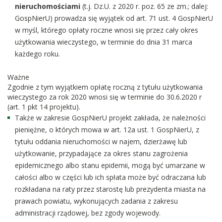
nieruchomościami
(t.j. Dz.U. z 2020 r. poz. 65 ze zm.; dalej:
GospNierU) prowadza się wyjątek od art. 71 ust. 4 GospNierU
w myśl, którego opłaty roczne wnosi się przez cały okres
użytkowania wieczystego, w terminie do dnia 31 marca
każdego roku.
Ważne
Zgodnie z tym wyjątkiem opłatę roczną z tytułu użytkowania
wieczystego za rok 2020 wnosi się w terminie do 30.6.2020 r
(art. 1 pkt 14 projektu).
Także w zakresie GospNierU projekt zakłada, że należności
pieniężne, o których mowa w art. 12a ust. 1 GospNierU, z
tytułu oddania nieruchomości w najem, dzierżawę lub
użytkowanie, przypadające za okres stanu zagrożenia
epidemicznego albo stanu epidemii, mogą być umarzane w
całości albo w części lub ich spłata może być odraczana lub
rozkładana na raty przez starostę lub prezydenta miasta na
prawach powiatu, wykonujących zadania z zakresu
administracji rządowej, bez zgody wojewody.