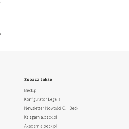
w
y
Zobacz także
Beck.pl
Konfigurator Legalis
Newsletter Nowości C.H.Beck
Ksiegarnia.beck.pl
Akademia.beck.pl