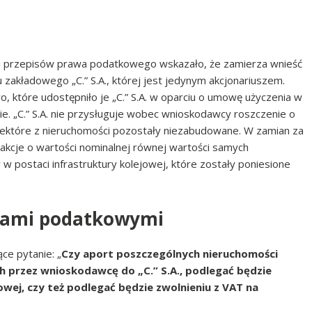
i przepisów prawa podatkowego wskazało, że zamierza wnieść
zakładowego „C.” S.A., której jest jedynym akcjonariuszem.
 które udostępniło je „C.” S.A. w oparciu o umowę użyczenia w
ie. „C.” S.A. nie przysługuje wobec wnioskodawcy roszczenie o
iektóre z nieruchomości pozostały niezabudowane. W zamian za
 akcje o wartości nominalnej równej wartości samych
w postaci infrastruktury kolejowej, które zostały poniesione
nami podatkowymi
e pytanie: „
Czy aport poszczególnych nieruchomości
 przez wnioskodawcę do „C.” S.A., podlegać będzie
j, czy też podlegać będzie zwolnieniu z VAT na