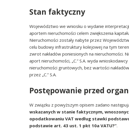
Stan faktyczny
Województwo we wniosku o wydanie interpretacj
aportem nieruchomości celem zwiększenia kapitału 
Nieruchomości zostały nabyte przez Województwo,
celu budowy infrastruktury kolejowej na tym teren
zwrot nakładów poniesionych na nieruchomości. N
aport nieruchomości, „C.” S.A. wyda wnioskodawcy
nieruchomości gruntowych, bez wartości nakładów 
przez „C.” S.A.
Postępowanie przed orga
W związku z powyższym opisem zadano następując
wskazanych w stanie faktycznym, wnoszonych
opodatkowaniu VAT według stawki podstawowe
podstawie art. 43 ust. 1 pkt 10a
VATU
?”
.