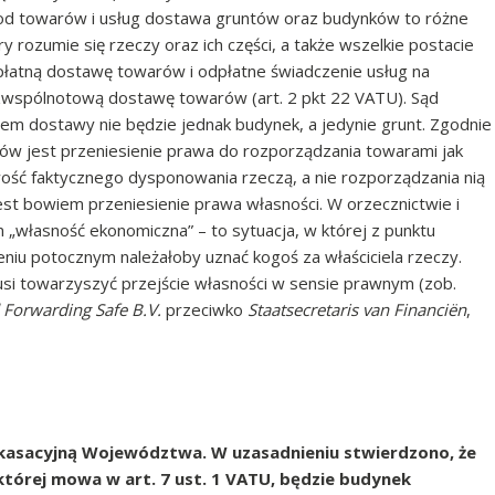
u od towarów i usług dostawa gruntów oraz budynków to różne
 rozumie się rzeczy oraz ich części, a także wszelkie postacie
płatną dostawę towarów i odpłatne świadczenie usług na
zwspólnotową dostawę towarów (art. 2 pkt 22 VATU). Sąd
em dostawy nie będzie jednak budynek, a jedynie grunt. Zgodnie
rów jest przeniesienie prawa do rozporządzania towarami jak
iwość faktycznego dysponowania rzeczą, a nie rozporządzania nią
st bowiem przeniesienie prawa własności. W orzecznictwie i
 „własność ekonomiczna” – to sytuacja, w której z punktu
iu potocznym należałoby uznać kogoś za właściciela rzeczy.
usi towarzyszyć przejście własności w sensie prawnym (zob.
 Forwarding Safe B.V.
przeciwko
Staatsecretaris van Financiën
,
 kasacyjną Województwa. W uzasadnieniu stwierdzono, że
której mowa w art. 7 ust. 1 VATU, będzie budynek