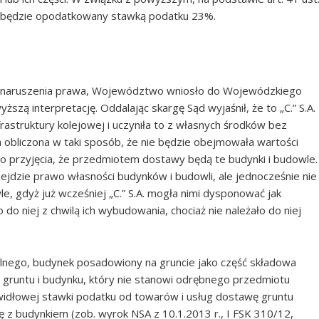
tu będzie opodatkowany stawką podatku 23%.
a naruszenia prawa, Województwo wniosło do Wojewódzkiego
zą interpretację. Oddalając skargę Sąd wyjaśnił, że to „C.” S.A.
frastruktury kolejowej i uczyniła to z własnych środków bez
ała obliczona w taki sposób, że nie będzie obejmowała wartości
o przyjęcia, że przedmiotem dostawy będą te budynki i budowle.
rzejdzie prawo własności budynków i budowli, ale jednocześnie nie
e, gdyż już wcześniej „C.” S.A. mogła nimi dysponować jak
 do niej z chwilą ich wybudowania, chociaż nie należało do niej
ilnego, budynek posadowiony na gruncie jako część składowa
ć gruntu i budynku, który nie stanowi odrębnego przedmiotu
rawidłowej stawki podatku od towarów i usług dostawę gruntu
 z budynkiem (zob. wyrok NSA z 10.1.2013 r., I FSK 310/12,