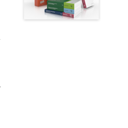
,
o
.