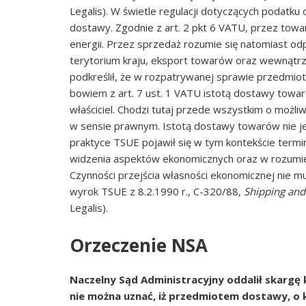
Legalis). W świetle regulacji dotyczących podatk
dostawy. Zgodnie z art. 2 pkt 6 VATU, przez towary
energii. Przez sprzedaż rozumie się natomiast od
terytorium kraju, eksport towarów oraz wewnątr
podkreślił, że w rozpatrywanej sprawie przedmiot
bowiem z art. 7 ust. 1 VATU istotą dostawy towa
właściciel. Chodzi tutaj przede wszystkim o możl
w sensie prawnym. Istotą dostawy towarów nie je
praktyce TSUE pojawił się w tym kontekście termin
widzenia aspektów ekonomicznych oraz w rozumien
Czynności przejścia własności ekonomicznej nie m
wyrok TSUE z 8.2.1990 r., C-320/88,
Shipping and
Legalis).
Orzeczenie NSA
Naczelny Sąd Administracyjny oddalił skargę
nie można uznać, iż przedmiotem dostawy, o 