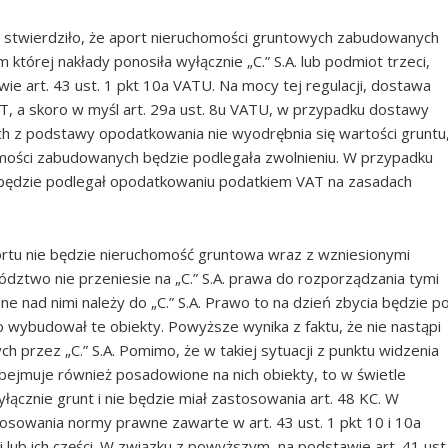
stwierdziło, że aport nieruchomości gruntowych zabudowanych
której nakłady ponosiła wyłącznie „C.” S.A. lub podmiot trzeci,
e art. 43 ust. 1 pkt 10a VATU. Na mocy tej regulacji, dostawa
T, a skoro w myśl art. 29a ust. 8u VATU, w przypadku dostawy
h z podstawy opodatkowania nie wyodrębnia się wartości gruntu
mości zabudowanych będzie podlegała zwolnieniu. W przypadku
będzie podlegał opodatkowaniu podatkiem VAT na zasadach
rtu nie będzie nieruchomość gruntowa wraz z wzniesionymi
dztwo nie przeniesie na „C.” S.A. prawa do rozporządzania tymi
ne nad nimi należy do „C.” S.A. Prawo to na dzień zbycia będzie p
o wybudował te obiekty. Powyższe wynika z faktu, że nie nastąpi
przez „C.” S.A. Pomimo, że w takiej sytuacji z punktu widzenia
ejmuje również posadowione na nich obiekty, to w świetle
znie grunt i nie będzie miał zastosowania art. 48 KC. W
tosowania normy prawne zawarte w art. 43 ust. 1 pkt 10 i 10a
lub ich części. W związku z powyższym, na podstawie art. 41 ust