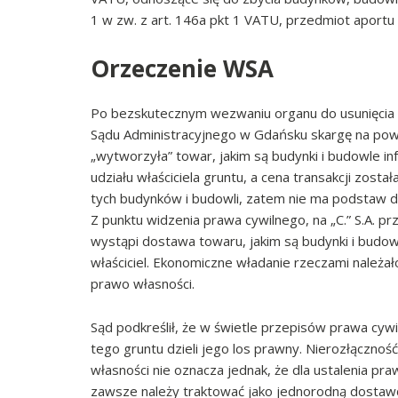
1 w zw. z art. 146a pkt 1 VATU, przedmiot apor
Orzeczenie WSA
Po bezskutecznym wezwaniu organu do usunięci
Sądu Administracyjnego w Gdańsku skargę na powyżs
„wytworzyła” towar, jakim są budynki i budowle in
udziału właściciela gruntu, a cena transakcji zost
tych budynków i budowli, zatem nie ma podstaw d
Z punktu widzenia prawa cywilnego, na „C.” S.A. p
wystąpi dostawa towaru, jakim są budynki i budowl
właściciel. Ekonomiczne władanie rzeczami należało
prawo własności.
Sąd podkreślił, że w świetle przepisów prawa cyw
tego gruntu dzieli jego los prawny. Nierozłącznoś
własności nie oznacza jednak, że dla ustalenia p
zawsze należy traktować jako jednorodną dostawę