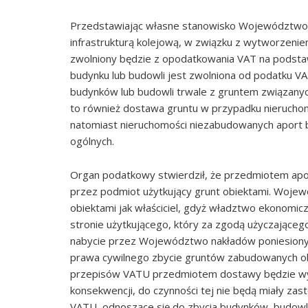
Przedstawiając własne stanowisko Województwo 
infrastrukturą kolejową, w związku z wytworzeniem 
zwolniony będzie z opodatkowania VAT na podstawi
budynku lub budowli jest zwolniona od podatku VA
budynków lub budowli trwale z gruntem związanyc
to również dostawa gruntu w przypadku nierucho
natomiast nieruchomości niezabudowanych aport 
ogólnych.
Organ podatkowy stwierdził, że przedmiotem apo
przez podmiot użytkujący grunt obiektami. Wojewó
obiektami jak właściciel, gdyż władztwo ekonomicz
stronie użytkującego, który za zgodą użyczająceg
nabycie przez Województwo nakładów poniesionych 
prawa cywilnego zbycie gruntów zabudowanych ob
przepisów VATU przedmiotem dostawy będzie wyłąc
konsekwencji, do czynności tej nie będą miały zas
VATU, odnoszące się do zbycia budynków, budowli 