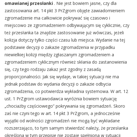
omawianej przesłanki
. Nie jest bowiem jasne, czy dla
zastosowania art. 14 pkt 3 PrZgrom objęte zawiadomieniem
zgromadzenie ma całkowicie pokrywać się czasowo i
miejscowo ze zgromadzeniem odbywającym się cyklicznie, czy
też przesłanka ta znajdzie zastosowanie już wówczas, jeżeli
kolizja dotyczy tylko części czasu lub miejsca. Wydanie na tej
podstawie decyzji o zakazie zgromadzenia w przypadku
niewielkiej kolizji między zgłaszanym zgromadzeniem a
zgromadzeniem cyklicznym również skłania do zastanowienia
się, czy tego rodzaju zakaz jest zgodny z zasadą
proporcjonalności. Jak się wydaje, w takiej sytuacji nie ma
jednak podstaw do wydania decyzji o zakazie odbycia
zgromadzenia, co potwierdza wykładnia systemowa. W art. 12
ust. 1 PrZgrom ustawodawca wyróżnia bowiem sytuację
„chociażby częściowego” pokrywania się zgromadzeń. Skoro
zaś nie czyni tego w art. 14 pkt 3 PrZgrom, a jednocześnie
wyjątki od wolności zgromadzeń nie mogą być wykładane
rozszerzająco, to tym samym stwierdzić należy, że przesłanka
określona w tym przepisie nie zostaje spełniona w sytuacji