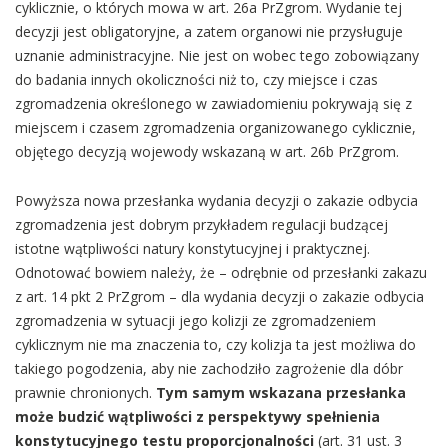
cyklicznie, o których mowa w art. 26a PrZgrom. Wydanie tej
decyzji jest obligatoryjne, a zatem organowi nie przysługuje
uznanie administracyjne. Nie jest on wobec tego zobowiązany
do badania innych okoliczności niż to, czy miejsce i czas
zgromadzenia określonego w zawiadomieniu pokrywają się z
miejscem i czasem zgromadzenia organizowanego cyklicznie,
objętego decyzją wojewody wskazaną w art. 26b PrZgrom.
Powyższa nowa przesłanka wydania decyzji o zakazie odbycia
zgromadzenia jest dobrym przykładem regulacji budzącej
istotne wątpliwości natury konstytucyjnej i praktycznej.
Odnotować bowiem należy, że – odrębnie od przesłanki zakazu
z art. 14 pkt 2 PrZgrom – dla wydania decyzji o zakazie odbycia
zgromadzenia w sytuacji jego kolizji ze zgromadzeniem
cyklicznym nie ma znaczenia to, czy kolizja ta jest możliwa do
takiego pogodzenia, aby nie zachodziło zagrożenie dla dóbr
prawnie chronionych.
Tym samym wskazana przesłanka
może budzić wątpliwości z perspektywy spełnienia
konstytucyjnego testu proporcjonalności
(art. 31 ust. 3