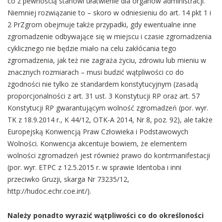
co z pewnością stanowi ułatwienie dla organów administracji.
Niemniej rozwiązanie to – skoro w odniesieniu do art. 14 pkt 1 i
2 PrZgrom obejmuje także przypadki, gdy ewentualne inne
zgromadzenie odbywające się w miejscu i czasie zgromadzenia
cyklicznego nie będzie miało na celu zakłócania tego
zgromadzenia, jak też nie zagraża życiu, zdrowiu lub mieniu w
znacznych rozmiarach – musi budzić wątpliwości co do
zgodności nie tylko ze standardem konstytucyjnym (zasadą
proporcjonalności z art. 31 ust. 3 Konstytucji RP oraz art. 57
Konstytucji RP gwarantującym wolność zgromadzeń (por. wyr.
TK z 18.9.2014 r., K 44/12, OTK-A 2014, Nr 8, poz. 92), ale także
Europejską Konwencją Praw Człowieka i Podstawowych
Wolności. Konwencja akcentuje bowiem, że elementem
wolności zgromadzeń jest również prawo do kontrmanifestacji
(por. wyr. ETPC z 12.5.2015 r. w sprawie Identoba i inni
przeciwko Gruzji, skarga Nr 73235/12,
http://hudoc.echr.coe.int/).
Należy ponadto wyrazić wątpliwości co do określoności