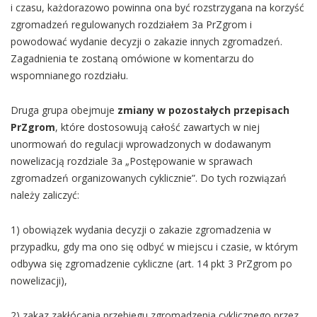
i czasu, każdorazowo powinna ona być rozstrzygana na korzyść
zgromadzeń regulowanych rozdziałem 3a PrZgrom i
powodować wydanie decyzji o zakazie innych zgromadzeń.
Zagadnienia te zostaną omówione w komentarzu do
wspomnianego rozdziału.
Druga grupa obejmuje
zmiany w pozostałych przepisach
PrZgrom
, które dostosowują całość zawartych w niej
unormowań do regulacji wprowadzonych w dodawanym
nowelizacją rozdziale 3a „Postępowanie w sprawach
zgromadzeń organizowanych cyklicznie”. Do tych rozwiązań
należy zaliczyć:
1) obowiązek wydania decyzji o zakazie zgromadzenia w
przypadku, gdy ma ono się odbyć w miejscu i czasie, w którym
odbywa się zgromadzenie cykliczne (art. 14 pkt 3 PrZgrom po
nowelizacji),
2) zakaz zakłócania przebiegu zgromadzenia cyklicznego przez