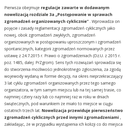
Pierwsza obejmuje
regulacje zawarte w dodawanym
nowelizacją rozdziale 3a „Postępowanie w sprawach
zgromadzeń organizowanych cyklicznie”
. Wprowadza on
pojęcie i zasady reglamentacji zgromadzeń cyklicznych jako
nowej, obok zgromadzeń zwykłych, zgromadzeń
organizowanych w postępowaniu uproszczonym i zgromadzeń
spontanicznych, kategorii zgromadzeń normowanych przez
ustawę z 24.7.2015 r. Prawo o zgromadzeniach (Dz.U. z 2015 r.
poz. 1485, dalej: PrZgrom). Sens tych rozwiązań sprowadza się
do stworzenia możliwości jednokrotnego zgłoszenia, za zgodą
wojewody wydaną w formie decyzji, na okres nieprzekraczający
3 lat cyklu zgromadzeń organizowanych przez tego samego
organizatora, w tym samym miejscu lub na tej samej trasie, co
najmniej cztery razy lub co najmniej raz w roku w dniach
świątecznych, pod warunkiem że miało to miejsce w ciągu
ostatnich trzech lat.
Nowelizacja przewiduje pierwszeństwo
zgromadzeń cyklicznych przed innymi zgromadzeniami
,
zakładając, że w przypadku wystąpienia ich kolizji co do miejsca