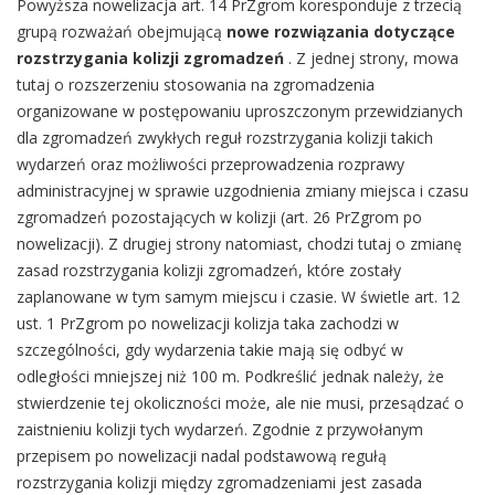
Powyższa nowelizacja art. 14 PrZgrom koresponduje z trzecią
grupą rozważań obejmującą
nowe rozwiązania dotyczące
rozstrzygania kolizji zgromadzeń
. Z jednej strony, mowa
tutaj o rozszerzeniu stosowania na zgromadzenia
organizowane w postępowaniu uproszczonym przewidzianych
dla zgromadzeń zwykłych reguł rozstrzygania kolizji takich
wydarzeń oraz możliwości przeprowadzenia rozprawy
administracyjnej w sprawie uzgodnienia zmiany miejsca i czasu
zgromadzeń pozostających w kolizji (art. 26 PrZgrom po
nowelizacji). Z drugiej strony natomiast, chodzi tutaj o zmianę
zasad rozstrzygania kolizji zgromadzeń, które zostały
zaplanowane w tym samym miejscu i czasie. W świetle art. 12
ust. 1 PrZgrom po nowelizacji kolizja taka zachodzi w
szczególności, gdy wydarzenia takie mają się odbyć w
odległości mniejszej niż 100 m. Podkreślić jednak należy, że
stwierdzenie tej okoliczności może, ale nie musi, przesądzać o
zaistnieniu kolizji tych wydarzeń. Zgodnie z przywołanym
przepisem po nowelizacji nadal podstawową regułą
rozstrzygania kolizji między zgromadzeniami jest zasada