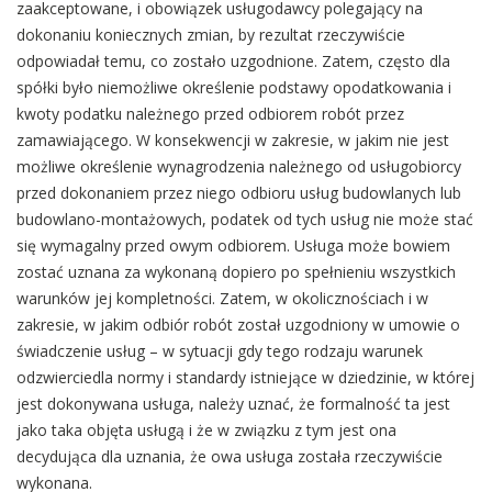
zaakceptowane, i obowiązek usługodawcy polegający na
dokonaniu koniecznych zmian, by rezultat rzeczywiście
odpowiadał temu, co zostało uzgodnione. Zatem, często dla
spółki było niemożliwe określenie podstawy opodatkowania i
kwoty podatku należnego przed odbiorem robót przez
zamawiającego. W konsekwencji w zakresie, w jakim nie jest
możliwe określenie wynagrodzenia należnego od usługobiorcy
przed dokonaniem przez niego odbioru usług budowlanych lub
budowlano-montażowych, podatek od tych usług nie może stać
się wymagalny przed owym odbiorem. Usługa może bowiem
zostać uznana za wykonaną dopiero po spełnieniu wszystkich
warunków jej kompletności. Zatem, w okolicznościach i w
zakresie, w jakim odbiór robót został uzgodniony w umowie o
świadczenie usług – w sytuacji gdy tego rodzaju warunek
odzwierciedla normy i standardy istniejące w dziedzinie, w której
jest dokonywana usługa, należy uznać, że formalność ta jest
jako taka objęta usługą i że w związku z tym jest ona
decydująca dla uznania, że owa usługa została rzeczywiście
wykonana.