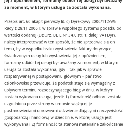
jej z opóźnieniem, formalny odbiór tej usługi był uważany
za moment, w którym usługa ta została wykonana.
Przepis art. 66 akapit pierwszy lit. c) Dyrektywy 2006/112/WE
Rady z 28.11.2006 r. w sprawie wspólnego systemu podatku od
wartości dodanej (Dz.Urz. UE L Nr 347, str. 1; dalej: VATDyr),
należy interpretować w ten sposób, że nie sprzeciwia się on
temu, by w wypadku braku wystawienia faktury dotyczącej
świadczonych usług lub wystawienia jej z opóźnieniem,
formalny odbiór tej usługi był uważany za moment, w którym
usługa ta została wykonana, gdy – tak jak w sprawie
rozpatrywanej w postępowaniu głównym – państwo
członkowskie przewiduje, że podatek staje się wymagalny z
upływem terminu rozpoczynającego bieg w dniu, w którym
została wykonana usługa, jeżeli: 1) formalność odbioru została
uzgodniona przez strony w umowie wiążącej je
postanowieniami umownymi odzwierciedlającymi rzeczywistość
gospodarczą i handlową w dziedzinie, w której usługa jest
wykonywana i 2) formalność ta stanowi materialne zakończenie