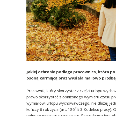
Jakiej ochronie podlega pracownica, która p
osobą karmiącą oraz wysłała mailowo prośbę 
Pracownik, który skorzystał z części urlopu wyc
prawo skorzystać z obniżonego wymiaru czasu pr
wymiarowi urlopu wychowawczego, nie dłużej jedn
7
kończy 6 rok życia (art. 186
§ 3 Kodeksu pracy). O
pełnego wymiaru czasu pracy. Pracodawca jest ob