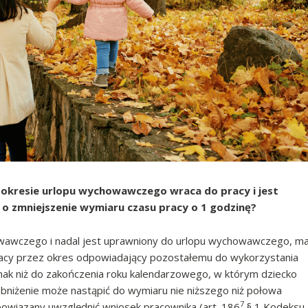
o okresie urlopu wychowawczego wraca do pracy i jest
o zmniejszenie wymiaru czasu pracy o 1 godzinę?
howawczego i nadal jest uprawniony do urlopu wychowawczego, m
acy przez okres odpowiadający pozostałemu do wykorzystania
ak niż do zakończenia roku kalendarzowego, w którym dziecko
bniżenie może nastąpić do wymiaru nie niższego niż połowa
7
owiązany uwzględnić wniosek pracownika (art. 186
§ 1 Kodeksu