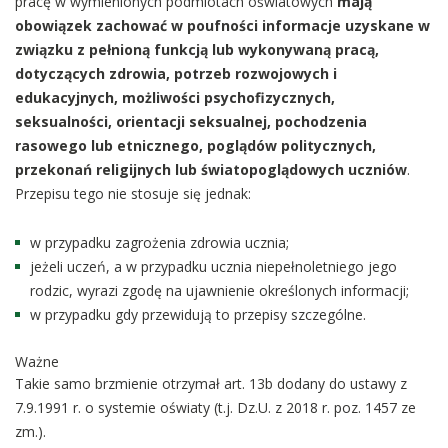
pracę w wymienionych podmiotach oświatowych
mają
obowiązek zachować w poufności informacje uzyskane w
związku z pełnioną funkcją lub wykonywaną pracą,
dotyczących zdrowia, potrzeb rozwojowych i
edukacyjnych, możliwości psychofizycznych,
seksualności, orientacji seksualnej, pochodzenia
rasowego lub etnicznego, poglądów politycznych,
przekonań religijnych lub światopoglądowych uczniów
.
Przepisu tego nie stosuje się jednak:
w przypadku zagrożenia zdrowia ucznia;
jeżeli uczeń, a w przypadku ucznia niepełnoletniego jego
rodzic, wyrazi zgodę na ujawnienie określonych informacji;
w przypadku gdy przewidują to przepisy szczególne.
Ważne
Takie samo brzmienie otrzymał art. 13b dodany do ustawy z
7.9.1991 r. o systemie oświaty (t.j. Dz.U. z 2018 r. poz. 1457 ze
zm.).