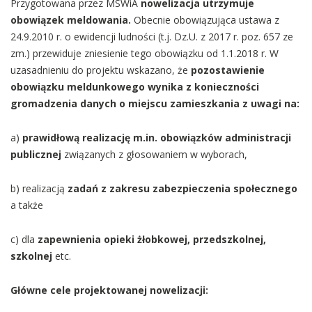
Przygotowana przez MSWiA
nowelizacja utrzymuje
obowiązek meldowania.
Obecnie obowiązująca ustawa z
24.9.2010 r. o ewidencji ludności (t.j. Dz.U. z 2017 r. poz. 657 ze
zm.) przewiduje zniesienie tego obowiązku od 1.1.2018 r. W
uzasadnieniu do projektu wskazano, że
pozostawienie
obowiązku meldunkowego wynika z konieczności
gromadzenia danych o miejscu zamieszkania z uwagi na:
a)
prawidłową realizację m.in. obowiązków administracji
publicznej
związanych z głosowaniem w wyborach,
b) realizacją
zadań z zakresu zabezpieczenia społecznego
a także
c) dla
zapewnienia opieki żłobkowej, przedszkolnej,
szkolnej
etc.
Główne cele projektowanej nowelizacji: