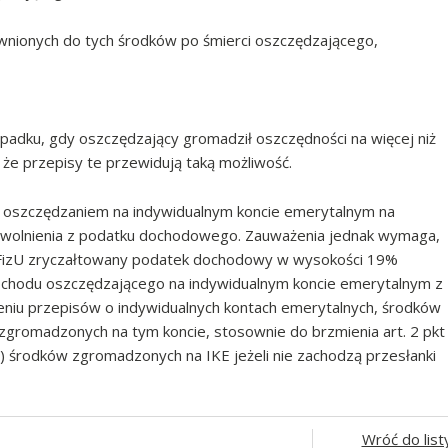
wnionych do tych środków po śmierci oszczędzającego,
padku, gdy oszczędzający gromadził oszczędności na więcej niż
że przepisy te przewidują taką możliwość.
z oszczędzaniem na indywidualnym koncie emerytalnym na
zwolnienia z podatku dochodowego. Zauważenia jednak wymaga,
PDOFizU zryczałtowany podatek dochodowy w wysokości 19%
dochodu oszczędzającego na indywidualnym koncie emerytalnym z
eniu przepisów o indywidualnych kontach emerytalnych, środków
gromadzonych na tym koncie, stosownie do brzmienia art. 2 pkt
ci) środków zgromadzonych na IKE jeżeli nie zachodzą przesłanki
Wróć do list