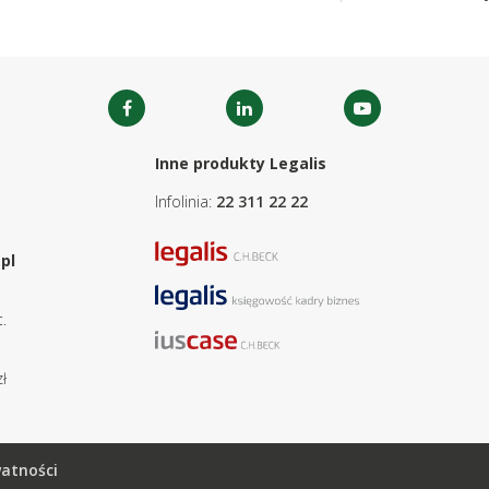
Inne produkty Legalis
Infolinia:
22 311 22 22
pl
.
ł
watności