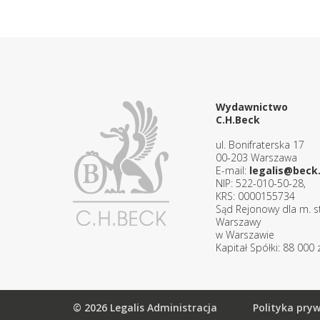
Wydawnictwo
C.H.Beck
ul. Bonifraterska 17
00-203 Warszawa
E-mail:
legalis@beck.
NIP: 522-010-50-28,
KRS: 0000155734
Sąd Rejonowy dla m. st
Warszawy
w Warszawie
Kapitał Spółki: 88 000 z
© 2026 Legalis Administracja
Polityka pry