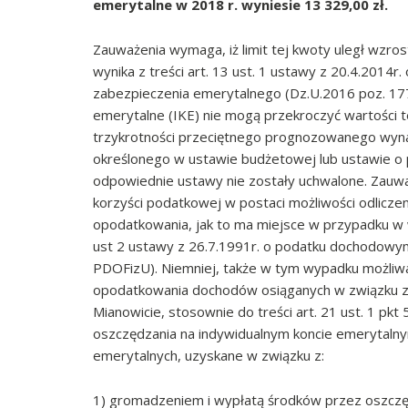
emerytalne w 2018 r. wyniesie 13 329,00 zł.
Zauważenia wymaga, iż limit tej kwoty uległ wzros
wynika z treści art. 13 ust. 1 ustawy z 20.4.2014r
zabezpieczenia emerytalnego (Dz.U.2016 poz. 177
emerytalne (IKE) nie mogą przekroczyć wartości t
trzykrotności przeciętnego prognozowanego wyn
określonego w ustawie budżetowej lub ustawie o p
odpowiednie ustawy nie zostały uchwalone. Zauważ
korzyści podatkowej w postaci możliwości odlicze
opodatkowania, jak to ma miejsce w przypadku w wpł
ust 2 ustawy z 26.7.1991r. o podatku dochodowym 
PDOFizU). Niemniej, także w tym wypadku możliwa
opodatkowania dochodów osiąganych w związku z 
Mianowicie, stosownie do treści art. 21 ust. 1 pk
oszczędzania na indywidualnym koncie emerytalny
emerytalnych, uzyskane w związku z:
1) gromadzeniem i wypłatą środków przez oszcz