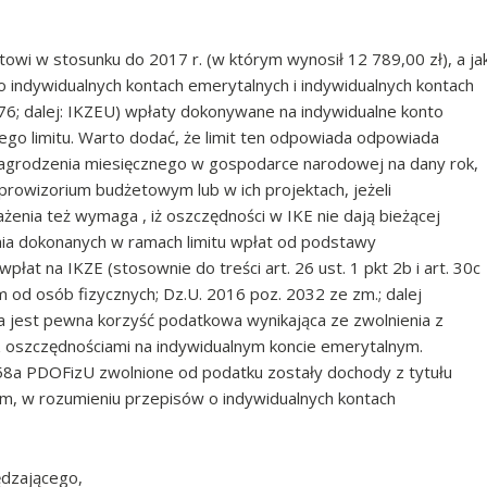
towi w stosunku do 2017 r. (w którym wynosił 12 789,00 zł), a ja
. o indywidualnych kontach emerytalnych i indywidualnych kontach
6; dalej: IKZEU) wpłaty dokonywane na indywidualne konto
ego limitu. Warto dodać, że limit ten odpowiada odpowiada
agrodzenia miesięcznego w gospodarce narodowej na dany rok,
rowizorium budżetowym lub w ich projektach, jeżeli
enia też wymaga , iż oszczędności w IKE nie dają bieżącej
nia dokonanych w ramach limitu wpłat od podstawy
at na IKZE (stosownie do treści art. 26 ust. 1 pkt 2b i art. 30c
od osób fizycznych; Dz.U. 2016 poz. 2032 ze zm.; dalej
 jest pewna korzyść podatkowa wynikająca ze zwolnienia z
oszczędnościami na indywidualnym koncie emerytalnym.
t 58a PDOFizU zwolnione od podatku zostały dochody z tytułu
m, w rozumieniu przepisów o indywidualnych kontach
ędzającego,