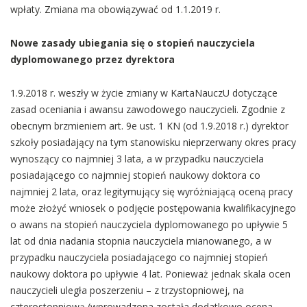
wpłaty. Zmiana ma obowiązywać od 1.1.2019 r.
Nowe zasady ubiegania się o stopień nauczyciela
dyplomowanego przez dyrektora
1.9.2018 r. weszły w życie zmiany w KartaNauczU dotyczące
zasad oceniania i awansu zawodowego nauczycieli. Zgodnie z
obecnym brzmieniem art. 9e ust. 1 KN (od 1.9.2018 r.) dyrektor
szkoły posiadający na tym stanowisku nieprzerwany okres pracy
wynoszący co najmniej 3 lata, a w przypadku nauczyciela
posiadającego co najmniej stopień naukowy doktora co
najmniej 2 lata, oraz legitymujący się wyróżniającą oceną pracy
może złożyć wniosek o podjęcie postępowania kwalifikacyjnego
o awans na stopień nauczyciela dyplomowanego po upływie 5
lat od dnia nadania stopnia nauczyciela mianowanego, a w
przypadku nauczyciela posiadającego co najmniej stopień
naukowy doktora po upływie 4 lat. Ponieważ jednak skala ocen
nauczycieli uległa poszerzeniu – z trzystopniowej, na
czterostopniową (wprowadzona została dodatkowo ocena