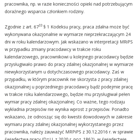
pracownika, np. w razie konieczności opieki nad potrzebującym
doraźnego wsparcia członkiem rodziny.
33
Zgodnie z art. 67
§ 1 Kodeksu pracy, praca zdalna może być
wykonywana okazjonalnie w wymiarze nieprzekraczającym 24
dni w roku kalendarzowym. Jak wskazano w interpretacji MRiPS
w przypadku zmiany pracodawcy w trakcie roku
kalendarzowego, pracownikowi u kolejnego pracodawcy będzie
przysługiwało prawo do pracy zdalnej okazjonalnej w wymiarze
niewykorzystanym u dotychczasowego pracodawcy. Zaś w
przypadku, w którym pracownik nie skorzysta z pracy zdalnej
okazjonalnej u poprzedniego pracodawcy bądź podejmie pracę
w trakcie roku kalendarzowego, będzie mu przysługiwał pełen
wymiar pracy zdalnej okazjonalnej. Co ważne, tego rodzaju
wykładnia przepisów nie wynika wprost z przepisów. Ponadto
wskazano, że odnosząc się do kwestii dowodowych w zakresie
wymiaru pracy zdalnej okazjonalnej wykorzystanego przez
pracownika, należy zauważyć MRPiPS z 30.12.2016 r. w sprawie
świadectwa pracy (Dz.U. z 2020 r. poz. 1862), w świadectwie