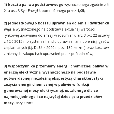
1) kosztu paliwa podstawowego
wyznaczonego zgodnie z §
21a ust. 3 SystEnergU, pomnożonego przez
1,05
;
2) jednostkowego kosztu uprawnień do emisji dwutlenku
węgla
wyznaczonego na podstawie aktualnej wartości
rynkowej uprawnień do emisji w rozumieniu art. 3 pkt 22 ustawy
z 12.6.2015 r. o systemie handlu uprawnieniami do emisji gazów
cieplarnianych (t.j. Dz.U. z 2020 r. poz. 136 ze zm.) oraz kosztów
zmiennych zakupu tych uprawnień przez pośredników;
3) współczynnika przemiany energii chemicznej paliwa w
energię elektryczną, wyznaczonego na podstawie
potwierdzonej niezależną ekspertyzą charakterystyki
zużycia energii chemicznej w paliwie w funkcji
generowanej mocy elektrycznej, ustalonego dla co
najmniej jednego i co najwyżej dziesięciu przedziałów
mocy
, przy czym: