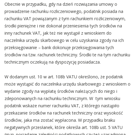
Obecnie w przypadku, gdy na dzień rozwiązania umowy o
prowadzenie rachunku rozliczeniowego, podatnik posiada na
rachunku VAT powiązanym z tym rachunkiem rozliczeniowym,
środki pieniężne i nie dokonał przeniesienia tych środków na
inny rachunek VAT, jak też nie wystąpił z wnioskiem do
naczelnika urzędu skarbowego w celu uzyskania zgody na ich
przeksięgowanie – bank dokonuje przeksięgowania tych
środków na tzw. rachunek techniczny. Środki te na tym rachunku
technicznym oczekują na dyspozycję posiadacza.
W dodanym ust. 10 w art. 108b VATU określono, że podatnik
może wystąpić do naczelnika urzędu skarbowego z wnioskiem o
wydanie zgody na wypłatę środków należących do niego i
zdeponowanych na rachunku technicznym. W tym wniosku
podatnik wskaże numer rachunku VAT, z którego nastąpiło
przekazanie środków na rachunek techniczny oraz wysokość
środków, jaka ma zostać wypłacona. W przypadku braku
negatywnych przesłanek, które określa art. 108b ust. 5 VATU
(m.in. posiadanie zaległości podatkowych czy też uzasadniona