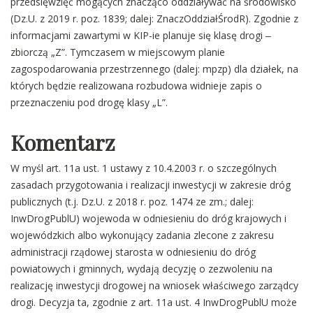
przedsięwzięć mogących znacząco oddziaływać na środowisko
(Dz.U. z 2019 r. poz. 1839; dalej: ZnaczOddziałŚrodR). Zgodnie z
informacjami zawartymi w KIP-ie planuje się klasę drogi ‒
zbiorczą „Z”. Tymczasem w miejscowym planie
zagospodarowania przestrzennego (dalej: mpzp) dla działek, na
których będzie realizowana rozbudowa widnieje zapis o
przeznaczeniu pod drogę klasy „L”.
Komentarz
W myśl art. 11a ust. 1 ustawy z 10.4.2003 r. o szczególnych
zasadach przygotowania i realizacji inwestycji w zakresie dróg
publicznych (t.j. Dz.U. z 2018 r. poz. 1474 ze zm.; dalej:
InwDrogPublU) wojewoda w odniesieniu do dróg krajowych i
wojewódzkich albo wykonujący zadania zlecone z zakresu
administracji rządowej starosta w odniesieniu do dróg
powiatowych i gminnych, wydają decyzję o zezwoleniu na
realizację inwestycji drogowej na wniosek właściwego zarządcy
drogi. Decyzja ta, zgodnie z art. 11a ust. 4 InwDrogPublU może