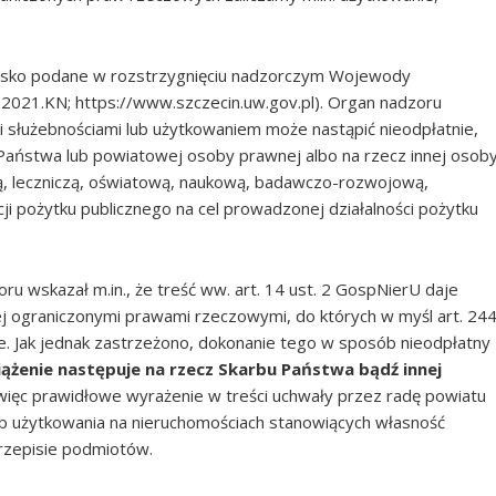
wisko podane w rozstrzygnięciu nadzorczym Wojewody
.2021.KN; https://www.szczecin.uw.gov.pl). Organ nadzoru
ci służebnościami lub użytkowaniem może nastąpić nieodpłatnie,
 Państwa lub powiatowej osoby prawnej albo na rzecz innej osob
ą, leczniczą, oświatową, naukową, badawczo-rozwojową,
i pożytku publicznego na cel prowadzonej działalności pożytku
 wskazał m.in., że treść ww. art. 14 ust. 2 GospNierU daje
 ograniczonymi prawami rzeczowymi, do których w myśl art. 24
e. Jak jednak zastrzeżono, dokonanie tego w sposób nieodpłatny
ążenie następuje na rzecz Skarbu Państwa bądź innej
t więc prawidłowe wyrażenie w treści uchwały przez radę powiatu
ub użytkowania na nieruchomościach stanowiących własność
przepisie podmiotów.