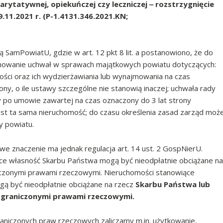
harytatywnej, opiekuńczej czy leczniczej ‒ rozstrzygnięcie
1.2021 r. (P-1.4131.346.2021.KN;
 SamPowiatU, gdzie w art. 12 pkt 8 lit. a postanowiono, że do
jmowanie uchwał w sprawach majątkowych powiatu dotyczących:
ości oraz ich wydzierżawiania lub wynajmowania na czas
ony, o ile ustawy szczególne nie stanowią inaczej; uchwała rady
 po umowie zawartej na czas oznaczony do 3 lat strony
st ta sama nieruchomość; do czasu określenia zasad zarząd moż
y powiatu.
we znaczenie ma jednak regulacja art. 14 ust. 2 GospNierU.
ce własność Skarbu Państwa mogą być nieodpłatnie obciążane na
iczonymi prawami rzeczowymi. Nieruchomości stanowiące
ą być nieodpłatnie obciążane na rzecz
Skarbu Państwa lub
ograniczonymi prawami rzeczowymi.
aniczonych praw rzeczowych zaliczamy m.in. użytkowanie,