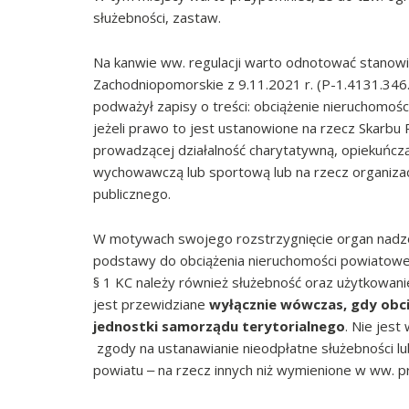
służebności, zastaw.
Na kanwie ww. regulacji warto odnotować stano
Zachodniopomorskie z 9.11.2021 r. (P-1.4131.346
podważył zapisy o treści: obciążenie nieruchomoś
jeżeli prawo to jest ustanowione na rzecz Skarbu
prowadzącej działalność charytatywną, opiekuńcz
wychowawczą lub sportową lub na rzecz organizacj
publicznego.
W motywach swojego rozstrzygnięcie organ nadzoru
podstawy do obciążenia nieruchomości powiatowej
§ 1 KC należy również służebność oraz użytkowani
jest przewidziane
wyłącznie wówczas, gdy obci
jednostki samorządu terytorialnego
. Nie jes
zgody na ustanawianie nieodpłatne służebności l
powiatu ‒ na rzecz innych niż wymienione w ww. 