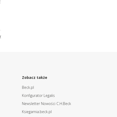
ć
y
Zobacz także
Beck.pl
Konfigurator Legalis
Newsletter Nowości C.H.Beck
Ksiegarnia.beck.pl