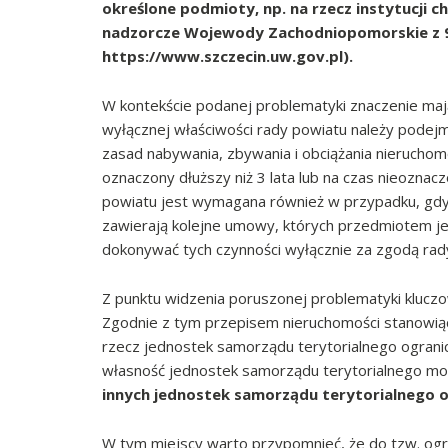
określone podmioty, np. na rzecz instytucji c
nadzorcze Wojewody Zachodniopomorskie z 9.1
https://www.szczecin.uw.gov.pl).
W kontekście podanej problematyki znaczenie mają
wyłącznej właściwości rady powiatu należy pode
zasad nabywania, zbywania i obciążania nieruchom
oznaczony dłuższy niż 3 lata lub na czas nieoznacz
powiatu jest wymagana również w przypadku, gdy
zawierają kolejne umowy, których przedmiotem je
dokonywać tych czynności wyłącznie za zgodą rad
Z punktu widzenia poruszonej problematyki kluczo
Zgodnie z tym przepisem nieruchomości stanowią
rzecz jednostek samorządu terytorialnego ogran
własność jednostek samorządu terytorialnego mog
innych jednostek samorządu terytorialnego 
W tym miejscy warto przypomnieć, że do tzw. ogr