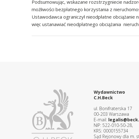
Podsumowując, wskazane rozstrzygniecie nadzorc
możliwości bezpłatnego korzystania z nieruchomo
Ustawodawca ograniczył nieodpłatne obciążanie ni
więc ustanawiać nieodpłatnego obciążania nieruc
Wydawnictwo
C.H.Beck
ul. Bonifraterska 17
00-203 Warszawa
E-mail:
legalis@beck.
NIP: 522-010-50-28,
KRS: 0000155734
Sąd Rejonowy dla m. st