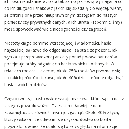
ich ilość nieustannie wzrasta tak samo jak rosną wymagania co
do ich długości i znaków z jakich się składają. Co więcej, wiemy,
że chronią one przed nieuprawnionym dostępem do naszych
pieniędzy czy prywatnych danych, a ich utrata (zapomnieliśmy)
może spowodować wiele niedogodności czy zagrożeń.
Niestety ciągle pomimo wzrastającej świadomości, hasła
najczęściej są łatwe do odgadnięcia i są stale zagrożone. Jak
wynika z przeprowadzonej ankiety ponad połowa partnerów
podejmuje próby odgadnięcia hasła swoich ukochanych. W
relacjach rodzice – dziecko, około 25% rodziców przyznaje się
do takich prób. Co ciekawe, około 40% dzieci próbuje odgadnąć
hasła swoich rodziców.
Często tworząc hasło wykorzystujemy słowa, które są dla nas z
jakiegoś powodu ważne. Dzięki temu łatwiej je nam
zapamiętać, ale również innym je zgadnąć. Około 40% z tych,
którzy wskazali, że udało im się uzyskać dostęp do konta
przyznało również, że udało się to ze względu na informacje