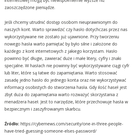
internetowej mogą być niewspółmiernie wyższe niż
zaoszczędzone pieniądze.
Jeśli chcemy utrudnić dostęp osobom nieuprawnionym do
naszych kont. Warto sprawdzić czy hasło dotychczas przez nas
wykorzystywane nie zostało już ujawnione. Przy tworzeniu
nowego hasła warto pamiętać by było silne i założone do
każdego z kont internetowych z jakiego korzystam. Hasło
powinno być długie, zawierać duże i małe litery, cyfry i znaki
specjalne. W hasłach nie powinny być wykorzystywane ciągi cyfr
lub liter, które są łatwe do zapamiętania. Warto stosować
zasadę jedno hasło do jednego konta oraz nie wykorzystywać
informacji osobistych do stworzenia hasła. Gdy ilość haseł jest
zbyt duża do zapamiętania warto rozważyć skorzystania z
menadżera haseł. Jest to narzędzie, które przechowuje hasła w
bezpiecznym i zaszyfrowanym skarbcu.
Źródło:
https://cybernews.com/security/one-in-three-people-
have-tried-guessing-someone-elses-password/