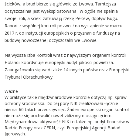
ścieków, a brud bierze się głównie ze Lwowa. Tamtejsza
oczyszczalnia jest wyeksploatowana i w ogóle nie spełnia
swojej roli, a ścieki zatruwają rzekę Pełtew, dopływ Bugu.
Raport z wspólnej kontroli pozwolił na wystąpienie w marcu
2017 r. do instytucji europejskich o przyznanie funduszy na
budowę nowoczesnej oczyszczalni we Lwowie.
Najwyższa Izba Kontroli wraz z najwyższym organem kontroli
Holandii koordynuje europejski audyt jakości powietrza.
Zaangażowało się weń także 14 innych państw oraz Europejski
Trybunał Obrachunkowy.
Ważne
W praktyce takie międzynarodowe kontrole dotyczą np. spraw
ochrony środowiska. Do tej pory NIK zrealizowała łącznie
niemal 60 takich przedsięwzięć. Żaden europejski organ kontroli
nie może się pochwalić nawet zbliżonym osiągnięciem.
Międzynarodowa aktywność NIK to także np. audyt finansów w
Radzie Europy oraz CERN, czyli Europejskiej Agencji Badań
Jądrowych.