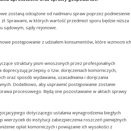
owe zostaną odciążone od nadmiaru spraw poprzez podniesienie
. zł. Sprawami, w których wartość przedmiot sporu będzie niższa
ręgu sądowym, sądy rejonowe.
nowe postępowanie z udziałem konsumentów, które wzmocni ic
yczące struktury pism wnoszonych przez profesjonalnych
a doprecyzują przepisy o tzw. doręczeniach komorniczych,
ch oraz sposób wydawania, uzasadniania i doręczania
wnych. Dodatkowo, aby usprawnić postępowanie zostanie
e prawa procesowego. Będą one pozostawiane w aktach sprawy
gocjacyjnego dotyczącego ustalania wynagrodzenia biegłych
ierzycieli do instytucji zabezpieczenia roszczeń pieniężnych
iżenie opłat komorniczych i powiązanie ich wysokości z