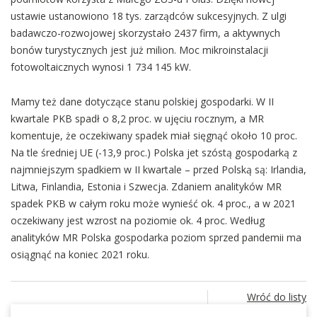
ustawie ustanowiono 18 tys. zarządców sukcesyjnych. Z ulgi
badawczo-rozwojowej skorzystało 2437 firm, a aktywnych
bonów turystycznych jest już milion. Moc mikroinstalacji
fotowoltaicznych wynosi 1 734 145 kW.
Mamy też dane dotyczące stanu polskiej gospodarki. W II
kwartale PKB spadł o 8,2 proc. w ujęciu rocznym, a MR
komentuje, że oczekiwany spadek miał sięgnąć około 10 proc.
Na tle średniej UE (-13,9 proc.) Polska jet szóstą gospodarką z
najmniejszym spadkiem w II kwartale – przed Polską są: Irlandia,
Litwa, Finlandia, Estonia i Szwecja. Zdaniem analityków MR
spadek PKB w całym roku może wynieść ok. 4 proc., a w 2021
oczekiwany jest wzrost na poziomie ok. 4 proc. Według
analityków MR Polska gospodarka poziom sprzed pandemii ma
osiągnąć na koniec 2021 roku.
Wróć do listy