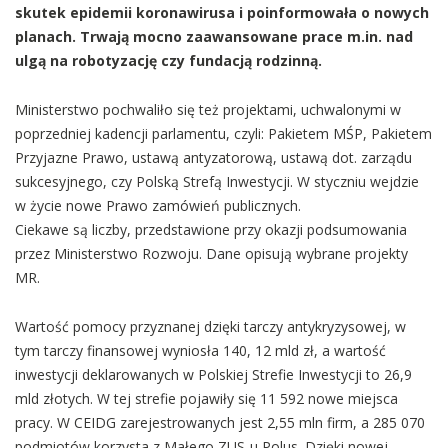
skutek epidemii koronawirusa i poinformowała o nowych
planach. Trwają mocno zaawansowane prace m.in. nad
ulgą na robotyzację czy fundacją rodzinną.
Ministerstwo pochwaliło się też projektami, uchwalonymi w
poprzedniej kadencji parlamentu, czyli: Pakietem MŚP, Pakietem
Przyjazne Prawo, ustawą antyzatorową, ustawą dot. zarządu
sukcesyjnego, czy Polską Strefą Inwestycji. W styczniu wejdzie
w życie nowe Prawo zamówień publicznych.
Ciekawe są liczby, przedstawione przy okazji podsumowania
przez Ministerstwo Rozwoju. Dane opisują wybrane projekty
MR.
Wartość pomocy przyznanej dzięki tarczy antykryzysowej, w
tym tarczy finansowej wyniosła 140, 12 mld zł, a wartość
inwestycji deklarowanych w Polskiej Strefie Inwestycji to 26,9
mld złotych. W tej strefie pojawiły się 11 592 nowe miejsca
pracy. W CEIDG zarejestrowanych jest 2,55 mln firm, a 285 070
podmiotów korzysta z Małego ZUS-u Polus. Dzięki nowej