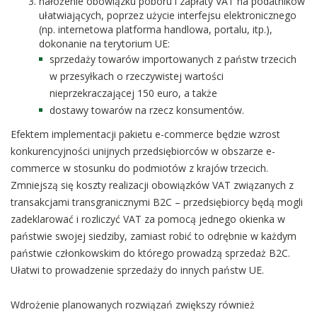
nałożenie obowiązku poboru i zapłaty VAT na podatników
ułatwiających, poprzez użycie interfejsu elektronicznego
(np. internetowa platforma handlowa, portalu, itp.),
dokonanie na terytorium UE:
sprzedaży towarów importowanych z państw trzecich
w przesyłkach o rzeczywistej wartości
nieprzekraczającej 150 euro, a także
dostawy towarów na rzecz konsumentów.
Efektem implementacji pakietu e-commerce będzie wzrost
konkurencyjności unijnych przedsiębiorców w obszarze e-
commerce w stosunku do podmiotów z krajów trzecich.
Zmniejszą się koszty realizacji obowiązków VAT związanych z
transakcjami transgranicznymi B2C – przedsiębiorcy będą mogli
zadeklarować i rozliczyć VAT za pomocą jednego okienka w
państwie swojej siedziby, zamiast robić to odrębnie w każdym
państwie członkowskim do którego prowadzą sprzedaż B2C.
Ułatwi to prowadzenie sprzedaży do innych państw UE.
Wdrożenie planowanych rozwiązań zwiększy również