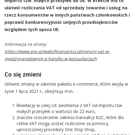
importu tzw. małych przesyłek do UE. W efekcie ma to
ułatwić rozliczania VAT od sprzedaży towarów i usług na
rzecz konsumentów w innych państwach członkowskich i
poprawić konkurencyjność unijnych przedsiębiorców
względem tych spoza UE.
Informacja ze strony:
https://www.gov.pl/web/finanse/szczelniejszy-vat-w-
miedzynarodowym-e-handlu-w-konsultacjach
Co się zmieni
Główne zmiany w zakresie pakietu e-commerce, które wejdą w
życie 1 lipca 2021 r., obejmują m.in.:
likwidację w całej UE zwolnienia z VAT od importu tzw.
małych przesyłek o wartości do 22 euro,
znaczne rozszerzenie zakresu transakcji B2C, które dla
celów VAT mogą zostać rozliczone za pomocą
uproszczonej procedury One Stop Shop,