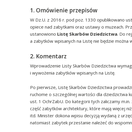
1. Omówienie przepisów
W Dz.U. z 2016 r. pod poz. 1330 opublikowano ust
opiece nad zabytkami oraz ustawy o muzeach. Pr
ustanowiono
Listę Skarbów Dziedzictwa
. Do re
a zabytków wpisanych na Listę nie będzie można w
2. Komentarz
Wprowadzenie Listy Skarbów Dziedzictwa wymaga 
i wywożenia zabytków wpisanych na Listę.
Po pierwsze, Listę Skarbów Dziedzictwa prowadzić
ruchome o szczególnej wartości dla dziedzictwa ku
ust. 1 OchrZabU. Do kategorii tych zaliczamy m.in
część zabytków architektury, które mają więcej niż
itd. Minister dokona wpisu decyzją wydaną z urzęd
natomiast zabytek przestanie należeć do wspomnia