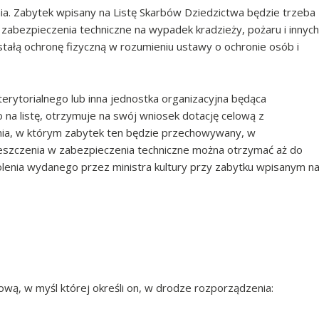
a. Zabytek wpisany na Listę Skarbów Dziedzictwa będzie trzeba
ezpieczenia techniczne na wypadek kradzieży, pożaru i innych
ałą ochronę fizyczną w rozumieniu ustawy o ochronie osób i
erytorialnego lub inna jednostka organizacyjna będąca
na listę, otrzymuje na swój wniosek dotację celową z
nia, w którym zabytek ten będzie przechowywany, w
eszczenia w zabezpieczenia techniczne można otrzymać aż do
enia wydanego przez ministra kultury przy zabytku wpisanym n
ową, w myśl której określi on, w drodze rozporządzenia: