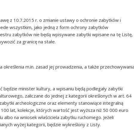
awę z 10.7.2015 r. o zmianie ustawy o ochronie zabytków i
zede wszystkim, jako jedną z form ochrony zabytków
jestru zabytków nie będą wpisywane zabytki wpisane na tę Listę,
ywozić za granicę na stałe.
określenia m.in. zasad jej prowadzenia, a także przechowywani
 będzie minister kultury, a wpisaniu będą podlegały zabytki
lturowego, zaliczane do jednej z kategorii określonych w art. 64
. zabytki archeologiczne oraz elementy stanowiące integralną
 100 lat, kolekcje, których wartość jest wyższa niż 50 000 euro
u albo na wniosek właściciela zabytku ruchomego. Jeżeli
nych wyżej kategorii, będzie wykreślony z Listy.