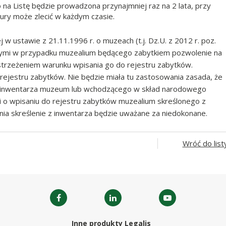
 na Listę będzie prowadzona przynajmniej raz na 2 lata, przy
tury może zlecić w każdym czasie.
 w ustawie z 21.11.1996 r. o muzeach (t.j. Dz.U. z 2012 r. poz.
którymi w przypadku muzealium będącego zabytkiem pozwolenie na
strzeżeniem warunku wpisania go do rejestru zabytków.
 rejestru zabytków. Nie będzie miała tu zastosowania zasada, że
do inwentarza muzeum lub wchodzącego w skład narodowego
i o wpisaniu do rejestru zabytków muzealium skreślonego z
a skreślenie z inwentarza będzie uważane za niedokonane.
Wróć do list
Inne produkty Legalis