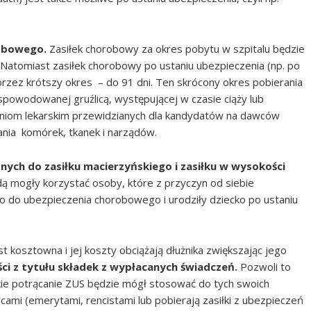
robowego.
Zasiłek chorobowy za okres pobytu w szpitalu będzie
atomiast zasiłek chorobowy po ustaniu ubezpieczenia (np. po
rzez krótszy okres – do 91 dni. Ten skrócony okres pobierania
 spowodowanej gruźlicą, występującej w czasie ciąży lub
niom lekarskim przewidzianych dla kandydatów na dawców
nia komórek, tkanek i narządów.
ych do zasiłku macierzyńskiego i zasiłku w wysokości
ą mogły korzystać osoby, które z przyczyn od siebie
awo do ubezpieczenia chorobowego i urodziły dziecko po ustaniu
t kosztowna i jej koszty obciążają dłużnika zwiększając jego
ci z tytułu składek z wypłacanych świadczeń.
Pozwoli to
ie potrącanie ZUS będzie mógł stosować do tych swoich
cami (emerytami, rencistami lub pobierają zasiłki z ubezpieczeń