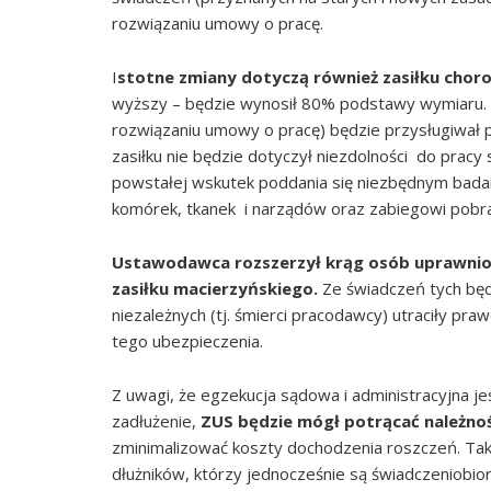
rozwiązaniu umowy o pracę.
I
stotne zmiany dotyczą również zasiłku cho
wyższy – będzie wynosił 80% podstawy wymiaru. N
rozwiązaniu umowy o pracę) będzie przysługiwał p
zasiłku nie będzie dotyczył niezdolności do pracy
powstałej wskutek poddania się niezbędnym bada
komórek, tkanek i narządów oraz zabiegowi pobra
Ustawodawca rozszerzył krąg osób uprawnion
zasiłku macierzyńskiego.
Ze świadczeń tych będ
niezależnych (tj. śmierci pracodawcy) utraciły pr
tego ubezpieczenia.
Z uwagi, że egzekucja sądowa i administracyjna jes
zadłużenie,
ZUS będzie mógł potrącać należnoś
zminimalizować koszty dochodzenia roszczeń. Tak
dłużników, którzy jednocześnie są świadczeniobior