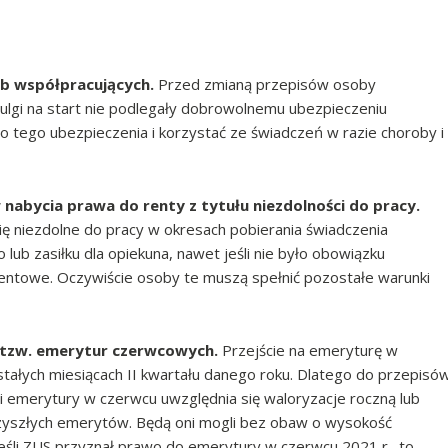
ób współpracujących.
Przed zmianą przepisów osoby
ulgi na start nie podlegały dobrowolnemu ubezpieczeniu
tego ubezpieczenia i korzystać ze świadczeń w razie choroby i
abycia prawa do renty z tytułu niezdolności do pracy.
ię niezdolne do pracy w okresach pobierania świadczenia
lub zasiłku dla opiekuna, nawet jeśli nie było obowiązku
rentowe. Oczywiście osoby te muszą spełnić pozostałe warunki
m tzw. emerytur czerwcowych.
Przejście na emeryturę w
tałych miesiącach II kwartału danego roku. Dlatego do przepisó
 emerytury w czerwcu uwzględnia się waloryzacje roczną lub
przyszłych emerytów. Będą oni mogli bez obaw o wysokość
eśli ZUS przyznał prawo do emerytury w czerwcu 2021 r., to