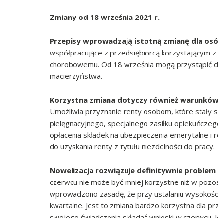
Zmiany od 18 września 2021 r.
Przepisy wprowadzają istotną zmianę dla os
współpracujące z przedsiębiorcą korzystającym z 
chorobowemu. Od 18 września mogą przystąpić do 
macierzyństwa.
Korzystna zmiana dotyczy również warunków n
Umożliwia przyznanie renty osobom, które stały s
pielęgnacyjnego, specjalnego zasiłku opiekuńczego 
opłacenia składek na ubezpieczenia emerytalne i 
do uzyskania renty z tytułu niezdolności do pracy.
Nowelizacja rozwiązuje definitywnie proble
czerwcu nie może być mniej korzystne niż w pozos
wprowadzono zasadę, że przy ustalaniu wysokości
kwartalne. Jest to zmiana bardzo korzystna dla 
swojego świadczenia składać wnioski w czerwcu. J