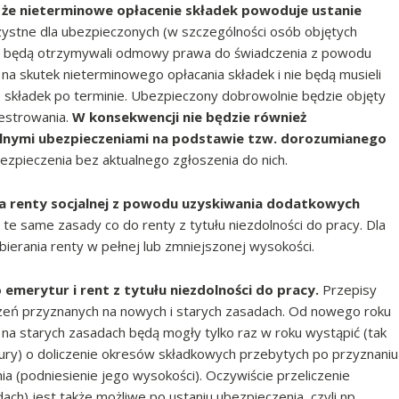
że nieterminowe opłacenie składek powoduje ustanie
zystne dla ubezpieczonych (w szczególności osób objętych
 będą otrzymywali odmowy prawa do świadczenia z powodu
a skutek nieterminowego opłacania składek i nie będą musieli
 składek po terminie. Ubezpieczony dobrowolnie będzie objęty
jestrowania.
W konsekwencji nie będzie również
nymi ubezpieczeniami na podstawie tzw. dorozumianego
ubezpieczenia bez aktualnego zgłoszenia do nich.
ia renty socjalnej z powodu uzyskiwania dodatkowych
te same zasady co do renty z tytułu niezdolności do pracy. Dla
ierania renty w pełnej lub zmniejszonej wysokości.
merytur i rent z tytułu niezdolności do pracy.
Przepisy
czeń przyznanych na nowych i starych zasadach. Od nowego roku
na starych zasadach będą mogły tylko raz w roku wystąpić (tak
ry) o doliczenie okresów składkowych przebytych po przyznaniu
nia (podniesienie jego wysokości). Oczywiście przeliczenie
ch) jest także możliwe po ustaniu ubezpieczenia, czyli np.