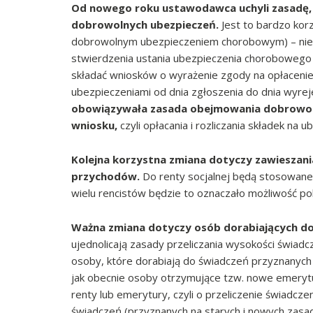
Od nowego roku ustawodawca uchyli zasadę, 
dobrowolnych ubezpieczeń.
Jest to bardzo kor
dobrowolnym ubezpieczeniem chorobowym) – nie
stwierdzenia ustania ubezpieczenia chorobowego n
składać wniosków o wyrażenie zgody na opłacenie
ubezpieczeniami od dnia zgłoszenia do dnia wyre
obowiązywała zasada obejmowania dobrowol
wniosku,
czyli opłacania i rozliczania składek na 
Kolejna korzystna zmiana dotyczy zawieszan
przychodów.
Do renty socjalnej będą stosowane 
wielu rencistów będzie to oznaczało możliwość pob
Ważna zmiana dotyczy osób dorabiających do e
ujednolicają zasady przeliczania wysokości świad
osoby, które dorabiają do świadczeń przyznanych 
jak obecnie osoby otrzymujące tzw. nowe emerytu
renty lub emerytury, czyli o przeliczenie świadcze
świadczeń (przyznanych na starych i nowych zasada