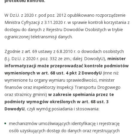
protokołu kontroli.
W Dz.U. z 2020 r. pod poz. 2012 opublikowano rozporządzenie
Ministra Cyfryzacji z 3.11.2020 r. w sprawie kontroli korzystania z
dostępu do danych z Rejestru Dowodów Osobistych w trybie
ograniczonej teletransmisji danych.
Zgodnie z art. 69 ustawy z 6.8.2010 r. o dowodach osobistych
(t.j. Dz.U. z 2020 r. poz. 332 ze zm.; dalej: DowodyU),
minister
informatyzacji może przeprowadzać kontrole podmiotów
wymienionych w art. 68 ust. 4 pkt 2 DowodyU
(inne niż
wymienione tu organy wymiaru sprawiedliwości, minister
finansów oraz inspektorzy Inspekcji Transportu Drogowego
oraz strażnicy gminni)
w zakresie spełniania przez te
podmioty wymogów określonych w art. 68 ust. 3
DowodyU
, czyli wymóg posiadania i stosowania:
mechanizmów umożliwiających identyfikację i rejestrację
osób uzyskujących dostęp do danych oraz rejestrujących