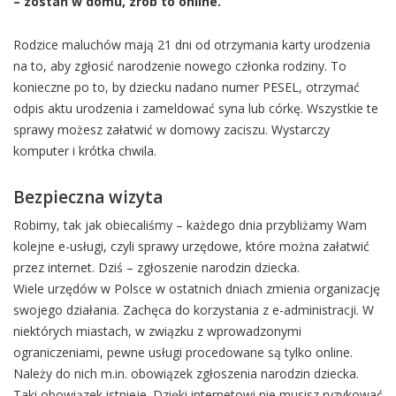
– zostań w domu, zrób to online.
Rodzice maluchów mają 21 dni od otrzymania karty urodzenia
na to, aby zgłosić narodzenie nowego członka rodziny. To
konieczne po to, by dziecku nadano numer PESEL, otrzymać
odpis aktu urodzenia i zameldować syna lub córkę. Wszystkie te
sprawy możesz załatwić w domowy zaciszu. Wystarczy
komputer i krótka chwila.
Bezpieczna wizyta
Robimy, tak jak obiecaliśmy – każdego dnia przybliżamy Wam
kolejne e-usługi, czyli sprawy urzędowe, które można załatwić
przez internet. Dziś – zgłoszenie narodzin dziecka.
Wiele urzędów w Polsce w ostatnich dniach zmienia organizację
swojego działania. Zachęca do korzystania z e-administracji. W
niektórych miastach, w związku z wprowadzonymi
ograniczeniami, pewne usługi procedowane są tylko online.
Należy do nich m.in. obowiązek zgłoszenia narodzin dziecka.
Taki obowiązek istnieje. Dzięki internetowi nie musisz ryzykować