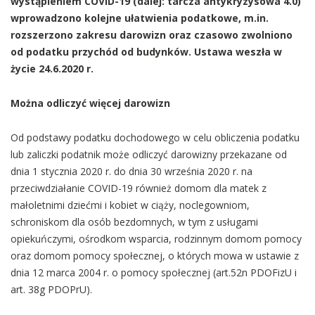
wystąpieniem COVID-19 (dalej: tarcza antykryzysowa 4.0)
wprowadzono kolejne ułatwienia podatkowe, m.in.
rozszerzono zakresu darowizn oraz czasowo zwolniono
od podatku przychód od budynków. Ustawa weszła w
życie 24.6.2020 r.
Można odliczyć więcej darowizn
Od podstawy podatku dochodowego w celu obliczenia podatku
lub zaliczki podatnik może odliczyć darowizny przekazane od
dnia 1 stycznia 2020 r. do dnia 30 września 2020 r. na
przeciwdziałanie COVID-19 również domom dla matek z
małoletnimi dziećmi i kobiet w ciąży, noclegowniom,
schroniskom dla osób bezdomnych, w tym z usługami
opiekuńczymi, ośrodkom wsparcia, rodzinnym domom pomocy
oraz domom pomocy społecznej, o których mowa w ustawie z
dnia 12 marca 2004 r. o pomocy społecznej (art.52n PDOFizU i
art. 38g PDOPrU).