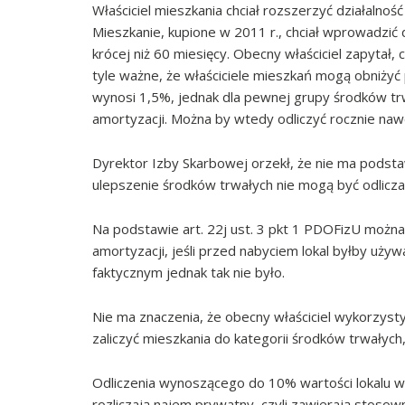
Właściciel mieszkania chciał rozszerzyć działalno
Mieszkanie, kupione w 2011 r., chciał wprowadzić 
krócej niż 60 miesięcy. Obecny właściciel zapytał,
tyle ważne, że właściciele mieszkań mogą obniżyć
wynosi 1,5%, jednak dla pewnej grupy środków tr
amortyzacji. Można by wtedy odliczyć rocznie na
Dyrektor Izby Skarbowej orzekł, że nie ma podstaw
ulepszenie środków trwałych nie mogą być odlicza
Na podstawie art. 22j ust. 3 pkt 1 PDOFizU możn
amortyzacji, jeśli przed nabyciem lokal byłby uż
faktycznym jednak tak nie było.
Nie ma znaczenia, że obecny właściciel wykorzysty
zaliczyć mieszkania do kategorii środków trwałych
Odliczenia wynoszącego do 10% wartości lokalu w 
rozliczają najem prywatny, czyli zawierają stoso