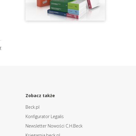
y
Zobacz także
Beck.pl
Konfigurator Legalis
Newsletter Nowości C.H.Beck
Ksiegarnia.beck.pl