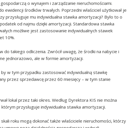
ść gospodarczą o wynajem i zarządzanie nieruchomościami.
do ewidencji środków trwałych. Poprzedni właściciel użytkował je
 czy przysługuje mu indywidualna stawka amortyzacji? Było to o
 podatek od najmu dzięki amortyzacji. Standardowa stawka
wałych możliwe jest zastosowanie indywidualnych stawek
wet 10%.
 do takiego odliczenia. Zwrócił uwagę, że środki na nabycie i
ne jednorazowo, ale w formie amortyzacji.
a by w tym przypadku zastosować indywidualną stawkę
ywany przez sprzedawcę przez 60 miesięcy – w tym stanie
wał lokal przez taki okres. Według Dyrektora KIS nie można
, którym przysługuje indywidualna stawka amortyzacji.
skali roku mogą dokonać także właściciele nieruchomości, którzy
wną umowę poza działalnością gospodarczą i wybrali