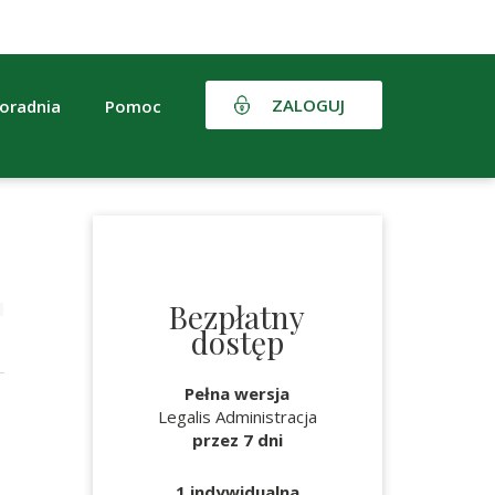
ZALOGUJ
oradnia
Pomoc
Bezpłatny
dostęp
Pełna wersja
Legalis Administracja
przez 7 dni
1 indywidualna