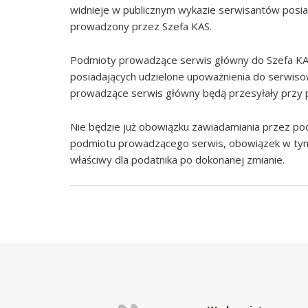
widnieje w publicznym wykazie serwisantów posia
prowadzony przez Szefa KAS.
Podmioty prowadzące serwis główny do Szefa KA
posiadających udzielone upoważnienia do serwisowa
prowadzące serwis główny będą przesyłały przy p
Nie będzie już obowiązku zawiadamiania przez po
podmiotu prowadzącego serwis, obowiązek w tym 
właściwy dla podatnika po dokonanej zmianie.