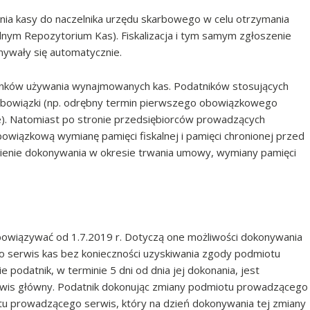
nia kasy do naczelnika urzędu skarbowego w celu otrzymania
lnym Repozytorium Kas). Fiskalizacja i tym samym zgłoszenie
ywały się automatycznie.
unków używania wynajmowanych kas. Podatników stosujących
obowiązki (np. odrębny termin pierwszego obowiązkowego
e). Natomiast po stronie przedsiębiorców prowadzących
owiązkową wymianę pamięci fiskalnej i pamięci chronionej przed
nienie dokonywania w okresie trwania umowy, wymiany pamięci
obowiązywać od 1.7.2019 r. Dotyczą one możliwości dokonywania
serwis kas bez konieczności uzyskiwania zgody podmiotu
podatnik, w terminie 5 dni od dnia jej dokonania, jest
is główny. Podatnik dokonując zmiany podmiotu prowadzącego
u prowadzącego serwis, który na dzień dokonywania tej zmiany