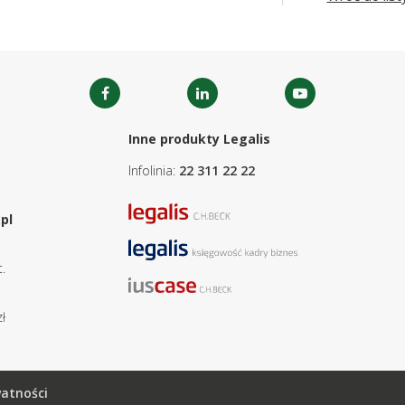
Inne produkty Legalis
Infolinia:
22 311 22 22
pl
.
ł
watności