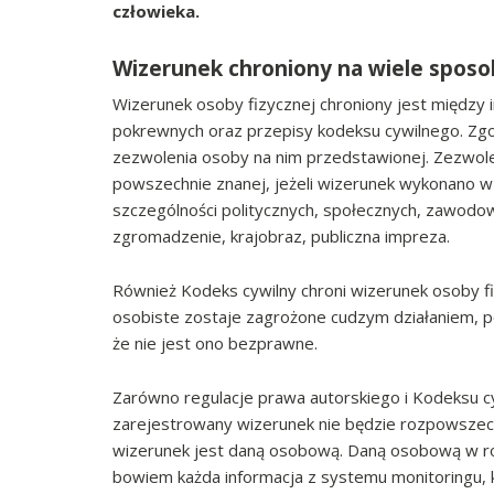
człowieka.
Wizerunek chroniony na wiele spo
Wizerunek osoby fizycznej chroniony jest między 
pokrewnych oraz przepisy kodeksu cywilnego. Zg
zezwolenia osoby na nim przedstawionej. Zezwol
powszechnie znanej, jeżeli wizerunek wykonano w z
szczególności politycznych, społecznych, zawodowy
zgromadzenie, krajobraz, publiczna impreza.
Również Kodeks cywilny chroni wizerunek osoby fiz
osobiste zostaje zagrożone cudzym działaniem, p
że nie jest ono bezprawne.
Zarówno regulacje prawa autorskiego i Kodeksu cy
zarejestrowany wizerunek nie będzie rozpowszechn
wizerunek jest daną osobową. Daną osobową w r
bowiem każda informacja z systemu monitoringu, 