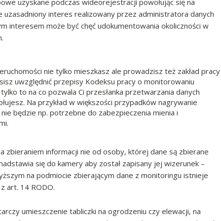
we uzyskane podczas wideorejestracji powołując się na
e uzasadniony interes realizowany przez administratora danych
onym interesem może być chęć udokumentowania okoliczności w
.
nieruchomości nie tylko mieszkasz ale prowadzisz też zakład pracy
sisz uwzględnić przepisy Kodeksu pracy o monitorowaniu
tylko to na co pozwala Ci przesłanka przetwarzania danych
wołujesz. Na przykład w większości przypadków nagrywanie
 nie będzie np. potrzebne do zabezpieczenia mienia i
mi.
 zbieraniem informacji nie od osoby, której dane są zbierane
nadstawia się do kamery aby został zapisany jej wizerunek –
owyższym na podmiocie zbierającym dane z monitoringu istnieje
 z art. 14 RODO.
czy umieszczenie tabliczki na ogrodzeniu czy elewacji, na