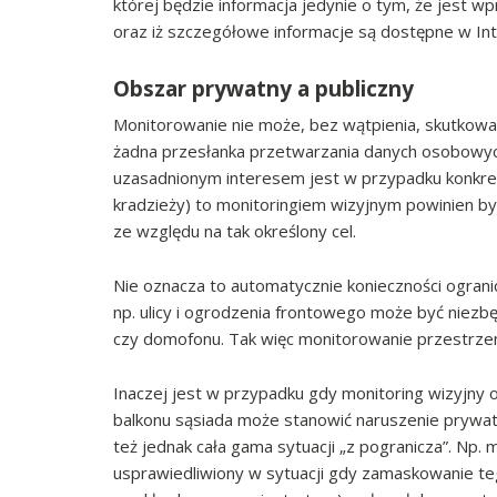
której będzie informacja jedynie o tym, że jest w
oraz iż szczegółowe informacje są dostępne w I
Obszar prywatny a publiczny
Monitorowanie nie może, bez wątpienia, skutkować 
żadna przesłanka przetwarzania danych osobowych
uzasadnionym interesem jest w przypadku konkret
kradzieży) to monitoringiem wizyjnym powinien by
ze względu na tak określony cel.
Nie oznacza to automatycznie konieczności ograni
np. ulicy i ogrodzenia frontowego może być niezbę
czy domofonu. Tak więc monitorowanie przestrzeni
Inaczej jest w przypadku gdy monitoring wizyjny
balkonu sąsiada może stanowić naruszenie prywatnoś
też jednak cała gama sytuacji „z pogranicza”. Np. 
usprawiedliwiony w sytuacji gdy zamaskowanie te