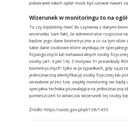
pobieranie takich opłat może być uznane nawet z
Wizerunek w monitoringu to na ogół
To czy będziemy mieć do czynienia z danymi biome
wizerunku. Sam fakt, że administrator rozpozna n
będzie jego dane biometryczne a co za tym idzie
takie dane osobowe które wynikają ze specjalnego
fizjologicznych lub behawioralnych osoby fizycznej
osoby (art. 4 pkt 14). Z motywu 51 preambuły ROD
biometrycznych” tylko w przypadkach, gdy są prz
jednoznaczną identyfikację osoby fizycznej lub p
utrwalone przez tzw. zwykły monitoring nie będą 
specjalna technika pozwalająca na jednoznaczną id
pomieszczeń to wówczas wizerunek tej osoby będ
Źródło: https://uodo.gov.pl/pl/138/1455