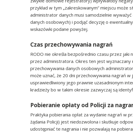
zwykłe domowe rejestratory) wpływałoby negatywn
przykład w tym „zakreskowanym” miejscu może st
administrator danych musi samodzielnie wyważyć 
danych osobowych) i podjąć decyzję o ewentualny
wskazówki podane powyżej.
Czas przechowywania nagrań
RODO nie określa bezpośrednio czasu przez jaki 
przez administratora. Okres ten jest wyznaczany r
przechowywania danych osobowych administrator m
może uznać, że 20 dni przechowywania nagrań w jeg
usprawiedliwiony jego prawnie uzasadnionym inte
kradzieży bo w takim okresie zazwyczaj są identy
Pobieranie opłaty od Policji za nagra
Praktyka pobierania opłat za wydanie nagrań w p
żądania Policji) jest niedozwolona i skutkuje odpo
udostępniać te nagrania i nie pozwalają na pobier