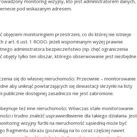
prowadzony monitoring wizyjny, kto jest administratorem danych,
nternecie pod wskazanym adresem.
objęciem monitoringiem przestrzeni, co do której nie istnieje
 z art. 6 ust. 1 RODO. Jeżeli wspominanym wyżej prawnie
nego administratora bezpieczeństwo (np. chęć ograniczenia
ć objęty tylko ten obszar, którego obserwowanie jest niezbędne
czenia się do własnej nieruchomości. Przeciwnie – monitorowanie
dne aby uniknąć powtarzających się dewastacji skrzynki na listy
 publicznie dostępnej zasadniczo nie jest zabronione.
 obejmuje też inne nieruchomości. Wówczas stałe monitorowanie
ci i trudno znaleźć usprawiedliwienie dla takiego działania. Jest
monitoring wizyjny furtki na nieruchomość sąsiednią może być
go fragmentu obrazu (pozwalają na to coraz częściej nawet