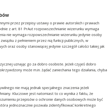
sobów
innymi przez przepisy ustawy o prawie autorskich i prawach
odnie z art. 81 PrAut rozpowszechnianie wizerunku wymaga
enia nie wymaga rozpowszechnianie wizerunku jedynie osoby
wiązku z pełnieniem przez nią funkcji publicznych, w
ch oraz osoby stanowiącej jedynie szczegół całości takiej jak
ycznej uznając go za dobro osobiste. Jeżeli czyjeś dobro
okrzywdzony może m.in. żądać zaniechania tego działania, chyba
wilnego nie mają jednak specjalnego znaczenia jeżeli
iany. Kluczowe jest natomiast to co wynika z faktu, że
ozumieniu przepisów o ochronie danych osobowych może być
która jednoznacznie pozwala zidentyfikować konkretnego