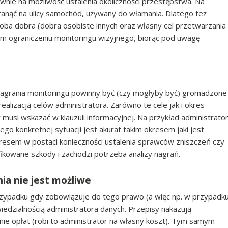
ie na możliwość ustalenia okoliczności przestępstwa. Na
anąć na ulicy samochód, używany do włamania. Dlatego też
oba dobra (dobra osobiste innych oraz własny cel przetwarzania
m ograniczeniu monitoringu wizyjnego, biorąc pod uwagę
nagrania monitoringu powinny być (czy mogłyby być) gromadzone
ealizacją celów administratora. Zarówno te cele jak i okres
usi wskazać w klauzuli informacyjnej. Na przykład administrato
o konkretnej sytuacji jest akurat takim okresem jaki jest
resem w postaci konieczności ustalenia sprawców zniszczeń czy
fikowane szkody i zachodzi potrzeba analizy nagrań.
nia nie jest możliwe
rzypadku gdy zobowiązuje do tego prawo (a więc np. w przypadk
wiedzialnością administratora danych. Przepisy nakazują
anie opłat (robi to administrator na własny koszt). Tym samym