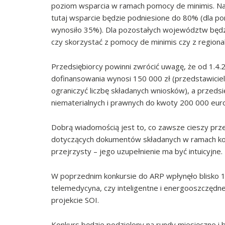
poziom wsparcia w ramach pomocy de minimis. Na
tutaj wsparcie będzie podniesione do 80% (dla 
wynosiło 35%). Dla pozostałych województw będzi
czy skorzystać z pomocy de minimis czy z regiona
Przedsiębiorcy powinni zwrócić uwagę, że od 1.4.2
dofinansowania wynosi 150 000 zł (przedstawiciel
ograniczyć liczbę składanych wniosków), a przeds
niematerialnych i prawnych do kwoty 200 000 euro
Dobrą wiadomością jest to, co zawsze cieszy prze
dotyczących dokumentów składanych w ramach konk
przejrzysty – jego uzupełnienie ma być intuicyjne.
W poprzednim konkursie do ARP wpłynęło blisko 15
telemedycyna, czy inteligentne i energooszczęd
projekcie SOI.
Konkurs będzie podzielony na rundy miesięczne i b