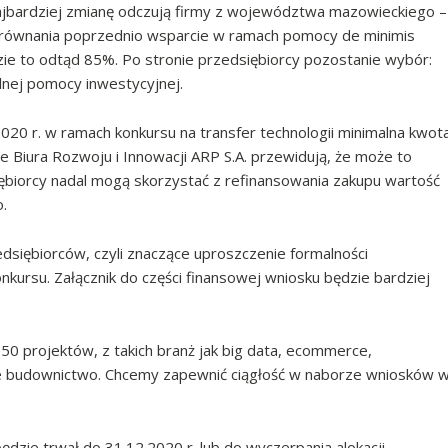
jbardziej zmianę odczują firmy z województwa mazowieckiego –
porównania poprzednio wsparcie w ramach pomocy de minimis
e to odtąd 85%. Po stronie przedsiębiorcy pozostanie wybór:
lnej pomocy inwestycyjnej.
020 r. w ramach konkursu na transfer technologii minimalna kwot
e Biura Rozwoju i Innowacji ARP S.A. przewidują, że może to
iębiorcy nadal mogą skorzystać z refinansowania zakupu wartość
.
dsiębiorców, czyli znaczące uproszczenie formalności
ursu. Załącznik do części finansowej wniosku będzie bardziej
0 projektów, z takich branż jak big data, ecommerce,
ne budownictwo. Chcemy zapewnić ciągłość w naborze wniosków 
ędzie trwał do 31.12.2020 r. lub do wyczerpania alokacji.