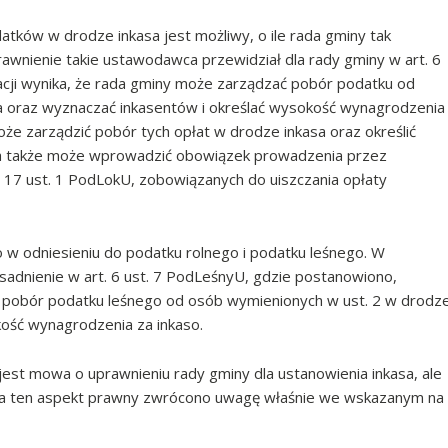
tków w drodze inkasa jest możliwy, o ile rada gminy tak
awnienie takie ustawodawca przewidział dla rady gminy w art. 6
lacji wynika, że rada gminy może zarządzać pobór podatku od
a oraz wyznaczać inkasentów i określać wysokość wynagrodzenia
że zarządzić pobór tych opłat w drodze inkasa oraz określić
 a także może wprowadzić obowiązek prowadzenia przez
 17 ust. 1 PodLokU, zobowiązanych do uiszczania opłaty
 w odniesieniu do podatku rolnego i podatku leśnego. W
sadnienie w art. 6 ust. 7 PodLeśnyU, gdzie postanowiono,
ć pobór podatku leśnego od osób wymienionych w ust. 2 w drodz
kość wynagrodzenia za inkaso.
jest mowa o uprawnieniu rady gminy dla ustanowienia inkasa, ale
. Na ten aspekt prawny zwrócono uwagę właśnie we wskazanym na