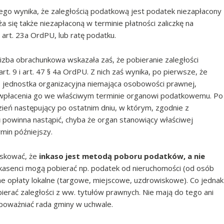
ego wynika, że zaległością podatkową jest podatek niezapłacony
 się także niezapłaconą w terminie płatności zaliczkę na
art. 23a OrdPU, lub ratę podatku.
zba obrachunkowa wskazała zaś, że pobieranie zaległości
. 9 i art. 47 § 4a OrdPU. Z nich zaś wynika, po pierwsze, że
b jednostka organizacyjna niemająca osobowości prawnej,
 wpłacenia go we właściwym terminie organowi podatkowemu. Po
zień następujący po ostatnim dniu, w którym, zgodnie z
u
powinna nastąpić, chyba że organ stanowiący właściwej
min późniejszy.
oskować, że
inkaso jest metodą poboru podatków, a nie
 inkasenci mogą pobierać np. podatek od nieruchomości (od osób
żne opłaty lokalne (targowe, miejscowe, uzdrowiskowe). Co jednak
ierać zaległości z ww. tytułów prawnych. Nie mają do tego ani
poważniać rada gminy w uchwale.