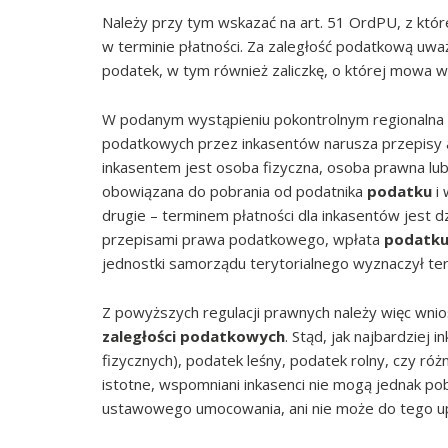
Należy przy tym wskazać na art. 51 OrdPU, z któr
w terminie płatności. Za zaległość podatkową uważa
podatek, w tym również zaliczkę, o której mowa w 
W podanym wystąpieniu pokontrolnym regionalna i
podatkowych przez inkasentów narusza przepisy art
inkasentem jest osoba fizyczna, osoba prawna lu
obowiązana do pobrania od podatnika
podatku
i
drugie – terminem płatności dla inkasentów jest d
przepisami prawa podatkowego, wpłata
podatk
jednostki samorządu terytorialnego wyznaczył ter
Z powyższych regulacji prawnych należy więc wni
zaległości podatkowych
. Stąd, jak najbardziej
fizycznych), podatek leśny, podatek rolny, czy ró
istotne, wspomniani inkasenci nie mogą jednak pob
ustawowego umocowania, ani nie może do tego u