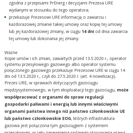
zgodna z przepisami PrEnerg i decyzjami Prezesa URE
wydanymi w stosunku do tego operatora;
przekazuje Prezesowi URE informację o zawarciu i
każdorazowej zmianie takiej umowy oraz kopię tej umowy
lub jej każdorazowej zmiany, w ciągu
14 dni
od dnia zawarcia
tej umowy lub dokonania jej zmiany.
Ważne
Kopie umów i ich zmian, zawartych przed 13.5.2020 r., operator
systemu przesyłowego gazowego albo operator systemu
połączonego gazowego przekazuje Prezesowi URE w ciągu 14
dni od 13.5.2020 r., czyli do 27.5.2020 r. (art. 4 nowelizacji).
Prezes URE, w sprawach dotyczących gazociągu
międzysystemowego, w tym eksploatacji tego gazociągu,
może
współpracować z organami do spraw regulacji
gospodarki paliwami i energią lub innymi właściwymi
organami państwa innego niż państwo członkowskie UE
lub państwo członkowskie EOG
, których infrastruktura
gazowa jest połączona tym gazociągiem z systemem
przesyłowym, w celu zapewnienia spójnego stosowania prawa