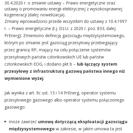
30.4.2020 r. o zmianie ustawy – Prawo energetyczne oraz
ustawy o promowaniu energii elektrycznej z wysokosprawnej
kogeneracji (dalej: nowelizacja).
Zmiany wprowadzono przede wszystkim do ustawy z 10.4.1997
r. – Prawo energetyczne (t.j. Dz.U. z 2020 r. poz. 833; dalej:
PrEnerg). Zmieniono definicję gazociągu międzysystemowego,
którym po zmianie jest gazociąg przesyłowy przebiegający
przez granicę RP, mający na celu połączenie systemów
przesyłowych państw członkowskich UE lub państw
członkowskich EOG, i dodano pkt b –
lub łączący system
przesyłowy z infrastrukturą gazową państwa innego niż
wymienione wyżej
.
Jak wynika z art. 9c ust. 13 i 14 PrEnerg, operator systemu
przesyłowego gazowego albo operator systemu połączonego
gazowego:
może zawrzeć
umowę dotyczącą eksploatacji gazociągu
międzysystemowego
w zakresie, w jakim umowa ta jest