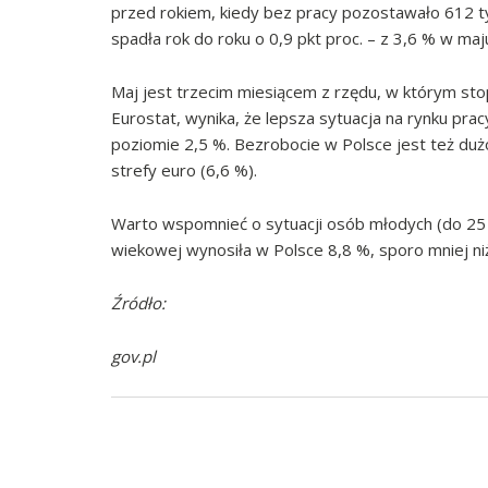
przed rokiem, kiedy bez pracy pozostawało 612 ty
spadła rok do roku o 0,9 pkt proc. – z 3,6 % w ma
Maj jest trzecim miesiącem z rzędu, w którym st
Eurostat, wynika, że lepsza sytuacja na rynku pra
poziomie 2,5 %. Bezrobocie w Polsce jest też dużo 
strefy euro (6,6 %).
Warto wspomnieć o sytuacji osób młodych (do 25 l
wiekowej wynosiła w Polsce 8,8 %, sporo mniej niż
Źródło:
gov.pl