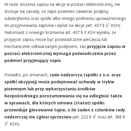
W razie złożenia zapisu na akcje w postaci elektronicznej, nie
stosuje się zasady, że zapis powinien zawierać podpisy
subskrybenta oraz spółki albo innego podmiotu upoważnionego
1
do przyjmowania zapisów i wpłat na akcje (art. 437 § 2
KSH).
Natomiast z nowego brzmienia art. 437 § 3 KSH wynika, że
przyjęcie zapisu może być poświadczone pieczęcią lub
mechanicznie odtwarzanym podpisem, zaś
przyjęcie zapisu w
postaci elektronicznej wymaga poświadczenia przez
podmiot przyjmujący zapis
.
Ponadto, po zmianach,
rada nadzorcza (spółki z o.o. oraz
spółki akcyjnej) może podejmować uchwały w trybie
pisemnym lub przy wykorzystaniu środków
bezpośredniego porozumiewania się na odległość także
w sprawach, dla których umowa (statut) spółki
przewiduje głosowanie tajne, o ile żaden z członków rady
1
nadzorczej nie zgłosi sprzeciwu
(art. 222 § 4
oraz art. 388 §
1
3
KSH).