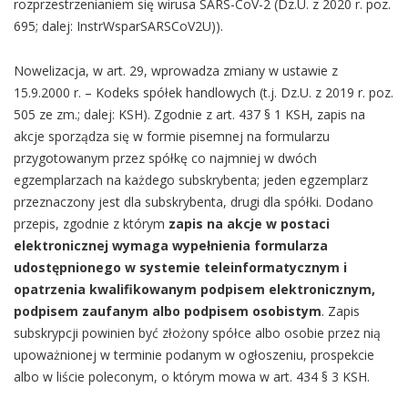
rozprzestrzenianiem się wirusa SARS-CoV-2 (Dz.U. z 2020 r. poz.
695; dalej: InstrWsparSARSCoV2U)).
Nowelizacja, w art. 29, wprowadza zmiany w ustawie z
15.9.2000 r. – Kodeks spółek handlowych (t.j. Dz.U. z 2019 r. poz.
505 ze zm.; dalej: KSH). Zgodnie z art. 437 § 1 KSH, zapis na
akcje sporządza się w formie pisemnej na formularzu
przygotowanym przez spółkę co najmniej w dwóch
egzemplarzach na każdego subskrybenta; jeden egzemplarz
przeznaczony jest dla subskrybenta, drugi dla spółki. Dodano
przepis, zgodnie z którym
zapis na akcje w postaci
elektronicznej wymaga wypełnienia formularza
udostępnionego w systemie teleinformatycznym i
opatrzenia kwalifikowanym podpisem elektronicznym,
podpisem zaufanym albo podpisem osobistym
. Zapis
subskrypcji powinien być złożony spółce albo osobie przez nią
upoważnionej w terminie podanym w ogłoszeniu, prospekcie
albo w liście poleconym, o którym mowa w art. 434 § 3 KSH.